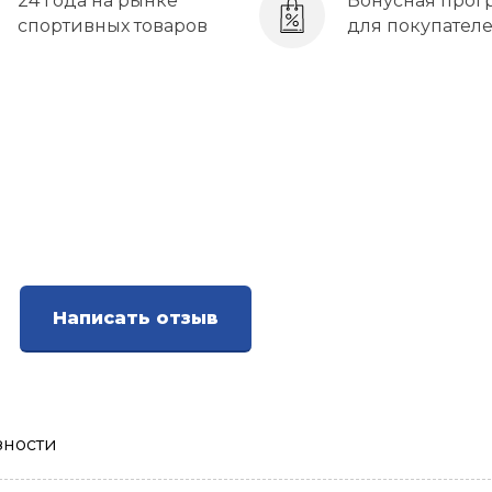
24 года на рынке
Бонусная прог
спортивных товаров
для покупател
Написать отзыв
зности