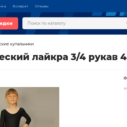
чка
Возврат
Отзывы
идки
ские купальники
ский лайкра 3/4 рукав 