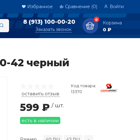
Избранное
Сравнение
(0)
Войти
0
8 (913) 100-00-20
Корзина
Заказать звонок
0 ₽
40-42 черный
Код товара:
13370
оставить отзыв
599 ₽
/ шт.
есть в наличии
Размер
40 RU
42 RU
-