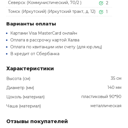
Северск (Коммунистический, 70/2 )
Туристическая
2
й спорт
Барбекю
Томск (Иркутский) (Иркутский тракт, д. 12)
1
Скамьи
Обувь для ед
Ремни
Бутылки для 
ивные игры
Варианты оплаты
Флокированны
Стойки под ш
Тренировочно
подушки
Шорты
Весы
Картами Visa MasterCard онлайн
ивные комплексы и
рамы
Оплата в рассрочку картой Халва
кие стенки
Оплата по квитанции или счету (для юр.лиц)
Шлемы боксе
Фонари
Штаны, Брюки
Гантели
В кредит от Сбербанка
Машины Смит
ы, сувениры
Спарринговые
Холодильник
Гимнастическ
Гири
Характеристики
дование для
Кроссоверы
сооружений
35 см
Высота (см)
Футы
Одежда для 
Грифы и штан
140 мм
Диаметр (мм)
Подставки
кий и тренерский
тарь
пластиковый 90*90
Цоколь (материал)
Блины
металлическая
Чаша (материал)
ты и защита
Отзывы покупателей
Лямки, петли,
жное оборудование