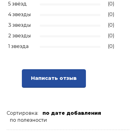
5 звёзд
(0)
Ролики для п
4 звезды
(0)
3 звезды
(0)
Упоры для о
2 звезды
(0)
1 звезда
(0)
Утяжелители
Эспандеры и 
Написать отзыв
Аксессуары д
йоги
Медболы
Сортировка:
по дате добавления
по полезности
Пояса тяжело