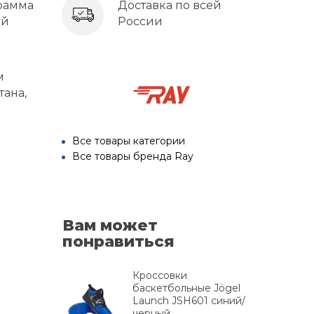
рамма
Доставка по всей
ей
России
м
тана,
Все товары категории
Все товары бренда Ray
Вам может
понравиться
Кроссовки
баскетбольные Jögel
Launch JSH601 синий/
черный