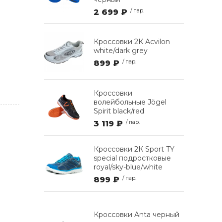
2 699 ₽
/ пар.
Кроссовки 2К Acvilon
white/dark grey
899 ₽
/ пар.
Кроссовки
волейбольные Jögel
Spirit black/red
3 119 ₽
/ пар.
Кроссовки 2К Sport TY
special подростковые
royal/sky-blue/white
899 ₽
/ пар.
Кроссовки Anta черный