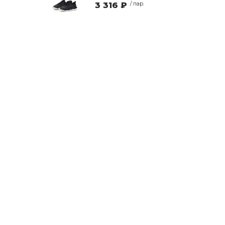
3 316 ₽
/ пар.