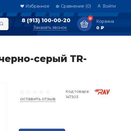
Избранное
Сравнение
(0)
Войти
0
8 (913) 100-00-20
Корзина
Заказать звонок
0 ₽
 черно-серый TR-
Код товара:
147303
оставить отзыв