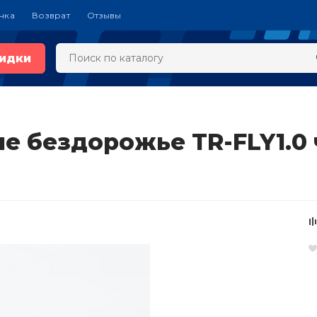
чка
Возврат
Отзывы
идки
е бездорожье TR-FLY1.0