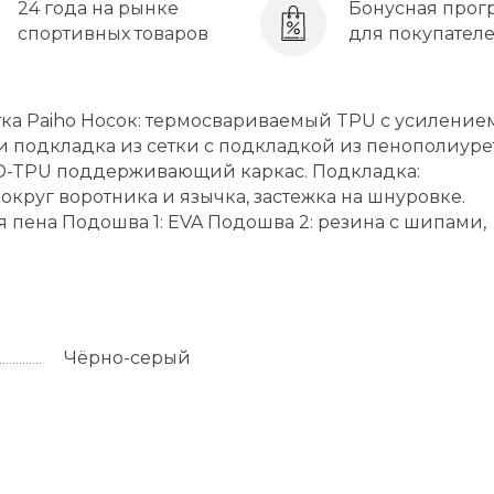
24 года на рынке
Бонусная прог
спортивных товаров
для покупател
тка Paiho Носок: термосвариваемый TPU с усиление
и подкладка из сетки с подкладкой из пенополиуре
3D-TPU поддерживающий каркас. Подкладка:
круг воротника и язычка, застежка на шнуровке.
 пена Подошва 1: EVA Подошва 2: резина с шипами,
Чёрно-серый