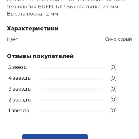
технология BUFFGRIP Высота пятка: 27 мм
Ролики для п
Высота носка: 12 мм
Характеристики
Упоры для о
Сине-серый
Цвет
Утяжелители
Отзывы покупателей
5 звёзд
(0)
Эспандеры и 
4 звезды
(0)
Аксессуары д
3 звезды
(0)
йоги
2 звезды
(0)
1 звезда
(0)
Медболы
Пояса тяжело