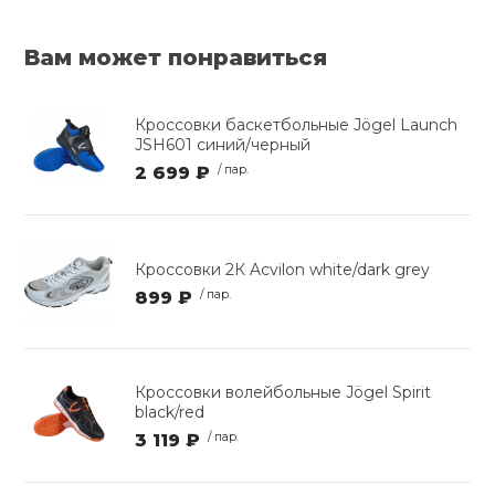
Вам может понравиться
Кроссовки баскетбольные Jögel Launch
JSH601 синий/черный
2 699 ₽
/ пар.
Кроссовки 2К Acvilon white/dark grey
899 ₽
/ пар.
Кроссовки волейбольные Jögel Spirit
black/red
3 119 ₽
/ пар.