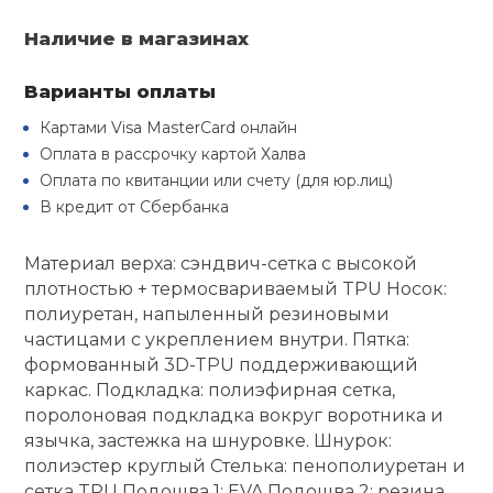
Туристическая
й спорт
Барбекю
Наличие в магазинах
Скамьи
Обувь для ед
Ремни
Бутылки для 
ивные игры
Варианты оплаты
Флокированны
Стойки под ш
Тренировочно
подушки
Шорты
Весы
Картами Visa MasterCard онлайн
ивные комплексы и
рамы
Оплата в рассрочку картой Халва
кие стенки
Оплата по квитанции или счету (для юр.лиц)
Шлемы боксе
Фонари
Штаны, Брюки
Гантели
В кредит от Сбербанка
Машины Смит
ы, сувениры
Спарринговые
Холодильник
Гимнастическ
Гири
Материал верха: сэндвич-сетка с высокой
дование для
Кроссоверы
плотностью + термосвариваемый TPU Носок:
сооружений
полиуретан, напыленный резиновыми
Футы
Одежда для 
Грифы и штан
частицами с укреплением внутри. Пятка:
Подставки
кий и тренерский
формованный 3D-TPU поддерживающий
тарь
каркас. Подкладка: полиэфирная сетка,
Блины
поролоновая подкладка вокруг воротника и
ты и защита
язычка, застежка на шнуровке. Шнурок:
полиэстер круглый Стелька: пенополиуретан и
Лямки, петли,
жное оборудование
сетка TPU Подошва 1: EVA Подошва 2: резина,