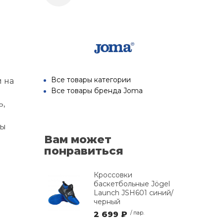
Все товары категории
 на
Все товары бренда Joma
ь,
ры
Вам может
понравиться
Кроссовки
баскетбольные Jögel
Launch JSH601 синий/
черный
2 699 ₽
/ пар.