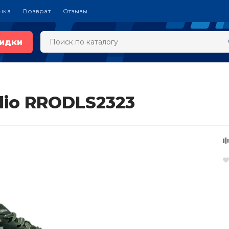
чка
Возврат
Отзывы
идки
dio RRODLS2323