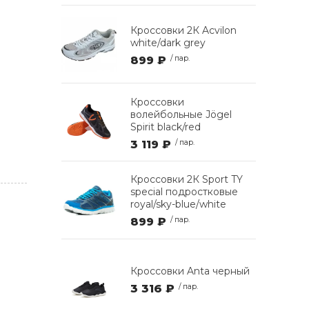
Кроссовки 2К Acvilon
white/dark grey
899 ₽
/ пар.
Кроссовки
волейбольные Jögel
Spirit black/red
3 119 ₽
/ пар.
Кроссовки 2К Sport TY
special подростковые
royal/sky-blue/white
899 ₽
/ пар.
Кроссовки Anta черный
3 316 ₽
/ пар.