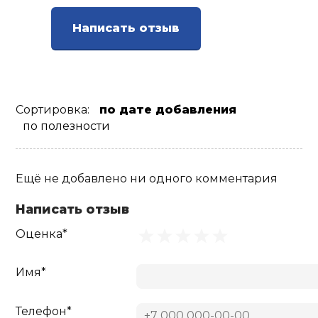
Ролики для п
Написать отзыв
Упоры для о
Сортировка:
по дате добавления
Утяжелители
по полезности
Эспандеры и 
Ещё не добавлено ни одного комментария
Аксессуары д
Написать отзыв
йоги
Оценка*
Медболы
Имя*
Пояса тяжело
Телефон*