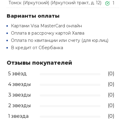
Томск (Иркутский) (Иркутский тракт, д. 12)
Туристическая
1
й спорт
Барбекю
Скамьи
Обувь для ед
Варианты оплаты
Ремни
Бутылки для 
ивные игры
Картами Visa MasterCard онлайн
Флокированны
Оплата в рассрочку картой Халва
Стойки под ш
Тренировочно
подушки
Шорты
Весы
ивные комплексы и
Оплата по квитанции или счету (для юр.лиц)
рамы
кие стенки
В кредит от Сбербанка
Шлемы боксе
Фонари
Штаны, Брюки
Гантели
Машины Смит
ы, сувениры
Отзывы покупателей
Спарринговые
Холодильник
Гимнастическ
Гири
5 звёзд
(0)
дование для
Кроссоверы
сооружений
4 звезды
(0)
Футы
Одежда для 
Грифы и штан
3 звезды
(0)
Подставки
кий и тренерский
тарь
2 звезды
(0)
Блины
1 звезда
(0)
ты и защита
Лямки, петли,
жное оборудование