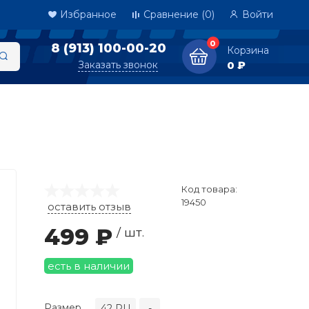
Избранное
Сравнение
(0)
Войти
0
8 (913) 100-00-20
Корзина
Заказать звонок
0 ₽
Код товара:
19450
оставить отзыв
499 ₽
/ шт.
есть в наличии
Размер
42 RU
-