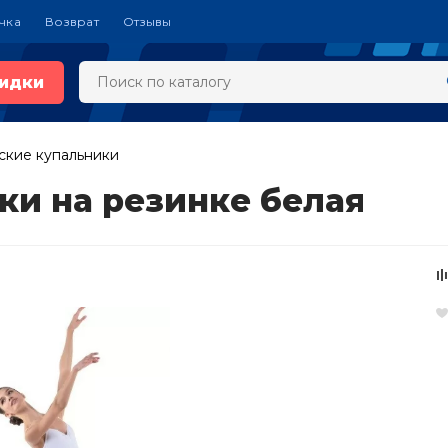
чка
Возврат
Отзывы
идки
ские купальники
ки на резинке белая