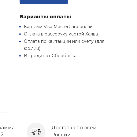
Варианты оплаты
Картами Visa MasterCard онлайн
Оплата в рассрочку картой Халва
Оплата по квитанции или счету (для
юр.лиц)
В кредит от Сбербанка
рамма
Доставка по всей
ей
России