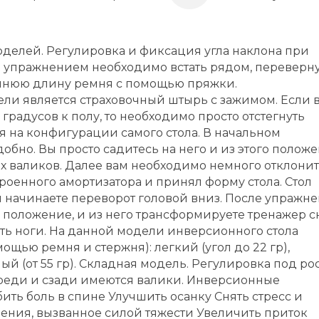
оделей. Регулировка и фиксация угла наклона при
 упражнением необходимо встать рядом, переверн
лишнюю длину ремня с помощью пряжки.
и является страховочный штырь с зажимом. Если 
градусов к полу, то необходимо просто отстегнуть
я на конфигурации самого стола. В начальном
добно. Вы просто садитесь на него и из этого полож
 валиков. Далее вам необходимо немного отклонит
роенного амортизатора и принял форму стола. Стол
 начинаете переворот головой вниз. После упражн
 положение, и из него трансформируете тренажер с
дить ноги. На данной модели инверсионного стола
щью ремня и стержня): легкий (угол до 22 гр),
ный (от 55 гр). Складная модель. Регулировка под ро
ереди и сзади имеются валики. Инверсионные
ить боль в спине Улучшить осанку Cнять стресс и
ения, вызванное силой тяжести Увеличить приток