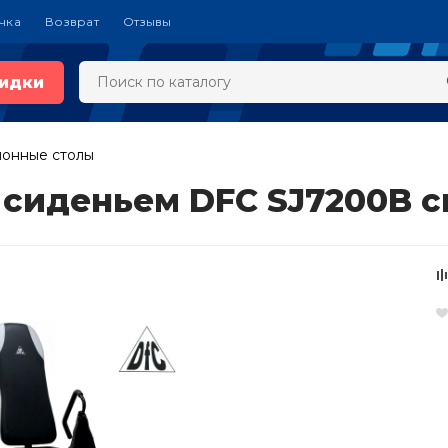
чка
Возврат
Отзывы
идки
онные столы
 сиденьем DFC SJ7200B 