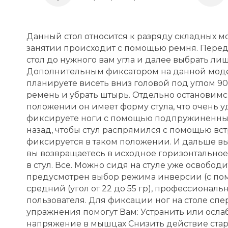
Данный стол относится к разряду складных м
занятии происходит с помощью ремня. Перед
стол до нужного вам угла и далее выбрать 
Дополнительным фиксатором на данной модел
планируете висеть вниз головой под углом 90 
ремень и убрать штырь. Отдельно остановимс
положении он имеет форму стула, что очень у
фиксируете ноги с помощью подпружиненных
назад, чтобы стул распрямился с помощью вст
фиксируется в таком положении. И дальше вы
вы возвращаетесь в исходное горизонтальное
в стул. Все. Можно сидя на стуле уже освобо
предусмотрен выбор режима инверсии (с помо
средний (угол от 22 до 55 гр), профессиональ
пользователя. Для фиксации ног на столе сп
упражнения помогут Вам: Устранить или ослаб
напряжение в мышцах Снизить действие стар