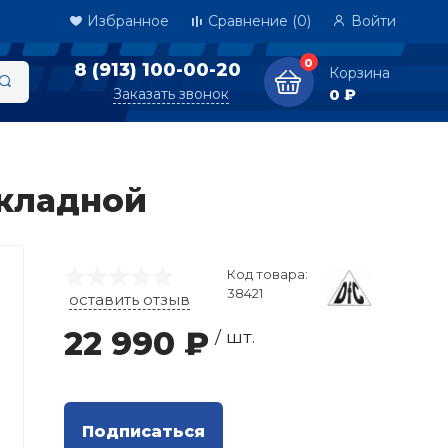
Избранное
Сравнение
(0)
Войти
0
8 (913) 100-00-20
Корзина
Заказать звонок
0 ₽
складной
Код товара:
38421
оставить отзыв
22 990 ₽
/ шт.
Подписаться