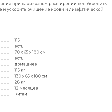
тояние при варикозном расширении вен Укрепить
е и ускорить очищение крови и лимфатической
115
есть
70 х 65 х 180 см
есть
домашнее
115 кг
130 х 65 х 180 см
28 кг
12 месяцев
Китай