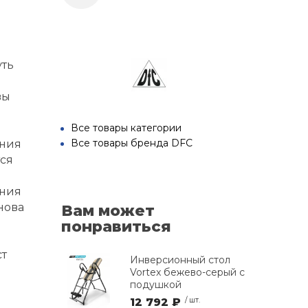
уть
вы
Все товары категории
Все товары бренда DFC
ения
ся
ения
нова
Вам может
понравиться
ст
Инверсионный стол
Vortex бежево-серый c
подушкой
12 792 ₽
/ шт.