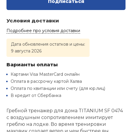
Подписаться
Туристическая
й спорт
Барбекю
Скамьи
Обувь для ед
Ремни
Бутылки для 
Условия доставки
ивные игры
Флокированны
Подробнее про условия доставки
Стойки под ш
Тренировочно
подушки
Шорты
Весы
ивные комплексы и
рамы
кие стенки
Дата обновления остатков и цены:
9 августа 2026
Шлемы боксе
Фонари
Штаны, Брюки
Гантели
Машины Смит
ы, сувениры
Варианты оплаты
Спарринговые
Холодильник
Гимнастическ
Гири
дование для
Картами Visa MasterCard онлайн
Кроссоверы
сооружений
Оплата в рассрочку картой Халва
Футы
Одежда для 
Грифы и штан
Оплата по квитанции или счету (для юр.лиц)
Подставки
кий и тренерский
В кредит от Сбербанка
тарь
Блины
Гребной тренажер для дома TITANIUM SF 0474
ты и защита
с воздушным сопротивлением имитирует
греблю на лодке. Во время тренировки
Лямки, петли,
маховик создает ветер и чем быстрее вы
жное оборудование