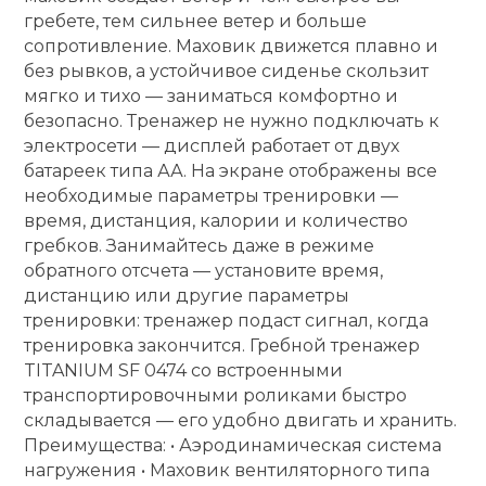
гребете, тем сильнее ветер и больше
Ролики для п
сопротивление. Маховик движется плавно и
без рывков, а устойчивое сиденье скользит
мягко и тихо — заниматься комфортно и
Упоры для о
безопасно. Тренажер не нужно подключать к
электросети — дисплей работает от двух
батареек типа АА. На экране отображены все
Утяжелители
необходимые параметры тренировки —
время, дистанция, калории и количество
Эспандеры и 
гребков. Занимайтесь даже в режиме
обратного отсчета — установите время,
дистанцию или другие параметры
Аксессуары д
тренировки: тренажер подаст сигнал, когда
йоги
тренировка закончится. Гребной тренажер
TITANIUM SF 0474 со встроенными
транспортировочными роликами быстро
Медболы
складывается — его удобно двигать и хранить.
Преимущества: • Аэродинамическая система
Пояса тяжело
нагружения • Маховик вентиляторного типа