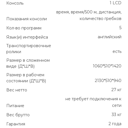
1 LCD
Консоль
время, время/500 м, дистанция,
количество гребков
Показания консоли
5
Кол-во программ
английский
Язык(и) интерфейса
Транспортировочные
есть
ролики
Размер в сложенном
1060*510*1420
виде (Д*Ш*В)
Размер в рабочем
2130*510*940
состоянии (Д*Ш*В)
27 кг
Вес нетто
не требует подключения к
сети
Питание
33 кг
Вес брутто
2 года
Гарантия