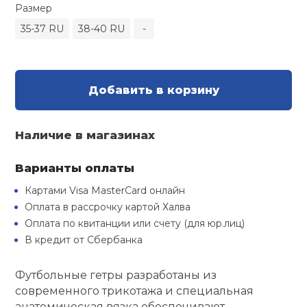
Туристическая
Размер
й спорт
Барбекю
35-37 RU
38-40 RU
-
Скамьи
Обувь для ед
Ремни
Бутылки для 
ивные игры
Флокированны
Стойки под ш
Тренировочно
подушки
Шорты
Весы
ивные комплексы и
Добавить в корзину
рамы
кие стенки
Шлемы боксе
Фонари
Штаны, Брюки
Гантели
Машины Смит
Наличие в магазинах
ы, сувениры
Спарринговые
Холодильник
Гимнастическ
Гири
Варианты оплаты
дование для
Кроссоверы
сооружений
Картами Visa MasterCard онлайн
Футы
Одежда для 
Грифы и штан
Оплата в рассрочку картой Халва
Подставки
кий и тренерский
Оплата по квитанции или счету (для юр.лиц)
тарь
В кредит от Сбербанка
Блины
ты и защита
Футбольные гетры разработаны из
Лямки, петли,
современного трикотажа и специальная
жное оборудование
анатомическая вязка обеспечивают