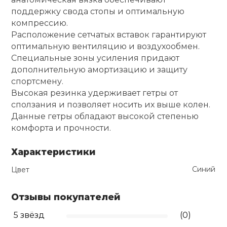
поддержку свода стопы и оптимальную
Ролики для п
компрессию.
Расположение сетчатых вставок гарантируют
оптимальную вентиляцию и воздухообмен.
Упоры для о
Специальные зоны усиления придают
дополнительную амортизацию и защиту
спортсмену.
Утяжелители
Высокая резинка удерживает гетры от
сползания и позволяет носить их выше колен.
Эспандеры и 
Данные гетры обладают высокой степенью
комфорта и прочности.
Аксессуары д
Характеристики
йоги
Синий
Цвет
Медболы
Отзывы покупателей
5 звёзд
(0)
Пояса тяжело