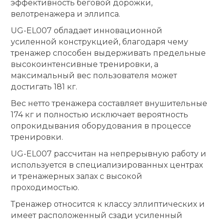
эффективность беговой дорожки,
велотренажера и эллипса.
Ролики для п
UG-EL007 обладает инновационной
усиленной конструкцией, благодаря чему
Упоры для о
тренажер способен выдерживать предельные
высокоинтенсивные тренировки, а
максимальный вес пользователя может
Утяжелители
достигать 181 кг.
Вес нетто тренажера составляет внушительные
Эспандеры и 
174 кг и полностью исключает вероятность
опрокидывания оборудования в процессе
тренировки.
Аксессуары д
йоги
UG-EL007 рассчитан на непрерывную работу и
используется в специализированных центрах
и тренажерных залах с высокой
Медболы
проходимостью.
Тренажер относится к классу эллиптических и
Пояса тяжело
имеет расположенный сзади усиленный