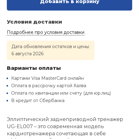
Добавить в корзину
Туристическая
й спорт
Барбекю
Скамьи
Обувь для ед
Ремни
Бутылки для 
Условия доставки
ивные игры
Флокированны
Подробнее про условия доставки
Стойки под ш
Тренировочно
подушки
Шорты
Весы
ивные комплексы и
рамы
кие стенки
Дата обновления остатков и цены:
6 августа 2026
Шлемы боксе
Фонари
Штаны, Брюки
Гантели
Машины Смит
ы, сувениры
Варианты оплаты
Спарринговые
Холодильник
Гимнастическ
Гири
дование для
Картами Visa MasterCard онлайн
Кроссоверы
сооружений
Оплата в рассрочку картой Халва
Футы
Одежда для 
Грифы и штан
Оплата по квитанции или счету (для юр.лиц)
Подставки
кий и тренерский
В кредит от Сбербанка
тарь
Блины
Эллиптический заднеприводной тренажер
ты и защита
UG-EL007 – это современная модель
Лямки, петли,
кардиотренажера сочетающая в себе
жное оборудование