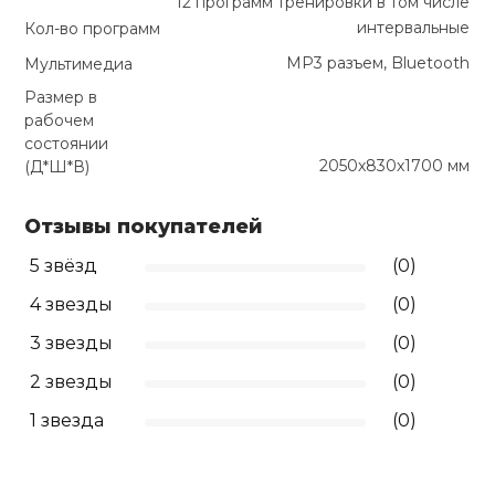
12 программ тренировки в том числе
интервальные
Кол-во программ
MP3 разъем, Bluetooth
Мультимедиа
Размер в
рабочем
состоянии
2050х830х1700 мм
(Д*Ш*В)
Отзывы покупателей
5 звёзд
(0)
4 звезды
(0)
3 звезды
(0)
2 звезды
(0)
1 звезда
(0)