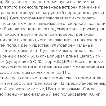
ля). Безусловно, полноценная пульсозависимая
для этого в консоль тренажера встроен приемник
 работы потребуется нагрудный передатчик пульса
имый). Ватт-программа позволяет зафиксировать
я постоянным вне зависимости от скорости вращени
ей является подставка под смартфон – просмотр ви
ет скрасить рутинность тренировок. Тренажер
ликов, а выровнять его положение на поверхности
й пола. Преимущества: • Ультрапремиальный
жением маховика • Лучшая биомеханика в классе •
нным весом 30.8 кг • Большая длина шага 52 см •
 (супермалый Q-Фактор E.S.Q.F.™) • Все основные
 Трехкомпонентный педальный узел с реверсивным
оэффициентом скольжения из TPU •
ние пульса за счет телеметрического приемника •
ми и профилем тренировки • 12 предустановленных
, 4 пульсозависимые, 1 Ватт-программа • Самое
ой зоны • Максимальный вес пользователя 160 кг