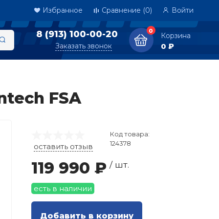
Избранное
Сравнение
(0)
Войти
0
8 (913) 100-00-20
Корзина
Заказать звонок
0 ₽
ntech FSA
Код товара:
124378
оставить отзыв
119 990 ₽
/ шт.
есть в наличии
Добавить в корзину