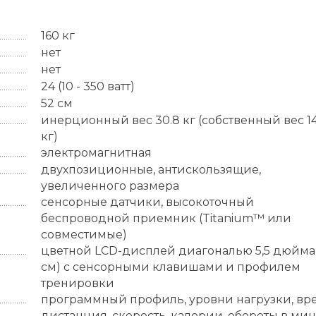
160 кг
нет
нет
24 (10 - 350 ватт)
52 см
инерционный вес 30.8 кг (собственный вес 14
кг)
электромагнитная
двухпозиционные, антискользящие,
увеличенного размера
сенсорные датчики, высокоточный
беcпроводной приемник (Titanium™ или
совместимые)
цветной LCD-дисплей диагональю 5,5 дюйма 
см) с сенсорными клавишами и профилем
тренировки
программный профиль, уровни нагрузки, вр
дистанция, скорость, калории, обороты в мин.