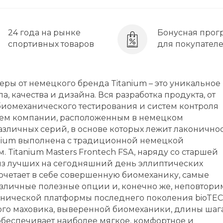
24 года на рынке
Бонусная прог
спортивных товаров
для покупател
ы от немецкого бренда Titanium – это уникальное
, качества и дизайна. Вся разработка продукта, от
иомеханического тестирования и систем контроля
ием компании, расположенным в немецком
азличных серий, в основе которых лежит лаконичнос
anium выполнена с традиционной немецкой
 Titanium Masters Frontech FSA, наряду со старшей
 из лучших на сегодняшний день эллиптических
очетает в себе совершенную биомеханику, самые
зличные полезные опции и, конечно же, неповтор
мехнической платформы последнего поколения bioT
ного маховика, выверенной биомеханики, длины шаг
.) обеспечивает наиболее мягкое, комфортное и