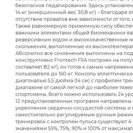
безопасное педалирование. Здесь установле
14 кг (инерционный вес 30,8 кг) – благодаря
отсутствие провалов вне зависимости от того,
Также равномерную прижимную силу обеспеч
важными элементами общей биомеханики явл
реверсивным ходом и высококачественные 
скольжения, выполненные из высокотемперат
Абсолютно все сочленения выполнены на под
конструктивно Frontech FSA построен на пол
составляет 82 кг), он готов к самым напряж
пользователя до 160 кг. Консоль эллиптичес
диагональю 5,5 дюйма (14 см) с профилем тр
диапазоне от самой легкой до наиболее тяже
спортсмены. Всего можно использовать 24 уровн
12 предустановленных программ направлены н
укрепления сердечно-сосудистой системы и 
самостоятельно регулируемым ручным режимо
тренировок с контролем пульса существуют 
значениями 55%, 75%, 90% и 100% от максимал