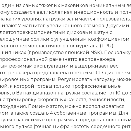
н один из самых тяжелых маховиков номинальным в
 этому создается великолепная инерционность и пол
 на каких уровнях нагрузки занимается пользователь.
ивают 7 магнитов увеличенного размера. Другими
яется трехкомпонентный дисковый шатун с
малошумные ролики с улучшенным коэффициентом
урного термопластичного полиуретана (TPU).
шипниках (производство японской NSK). Поскольку
упрофессиональной раме (нетто вес тренажера
енным режимам эксплуатации и выдерживает вес
кого тренажера представлена цветным LCD-дисплеем
енировочных программ. Регулировать нагрузку можн
лой, к которой готовы только профессиональные
я, в Ваттах диапазон нагрузки составляет от 10 до 
а тренировку скоростных качеств, выносливости,
похудания. Помимо этого, можно воспользоваться
м, а также создать 4 собственные программы. Для
4 пульсозависимые программы с предустановленны
ьного пульса (точная цифра частоты сердечного ри