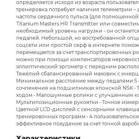
определяется исходя из возраста пользовате
тренировка потребует наличия телеметрии – 
частоты сердечного пульса (для полноценной
Titanium Masters HR Transmitter или совмест
необходимый уровень нагрузки - он останетс
педалей. Небольшой, но востребованной опци
соцсети или простой серф в интернете помож
перемещается за счет транспортировочных ро
можно при помощи компенсаторов неровносте
эллиптический эргометр с передним располо
Тяжелый сбалансированный маховик с инерцио
Минимальное расстояние между педалями 5 см
сочленения на подшипниках японской NSK •
ходом • Малошумные ролики с улучшенным к
Мультипозиционные рукоятки • Точное измере
Цветной LCD-дисплей с сенсорными клавиша
тренировочных программ • 4 пользовательские
эффективное похудение за счет точной аэробн
Характеристики