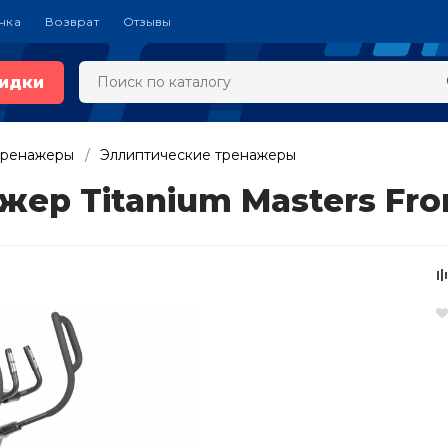
чка
Возврат
Отзывы
идки
тренажеры
Эллиптические тренажеры
ер Titanium Masters Fro