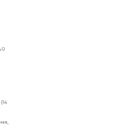
.0
(14
емя,
,