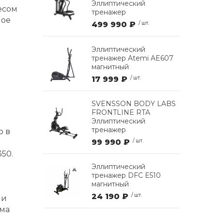
Эллиптический
есом
тренажер
ное
499 990 ₽
/ шт.
Эллиптический
тренажер Atemi AE607
магнитный
17 999 ₽
/ шт.
SVENSSON BODY LABS
FRONTLINE RTA
Эллиптический
тренажер
о в
99 990 ₽
/ шт.
350.
Эллиптический
тренажер DFC E510
магнитный
24 190 ₽
/ шт.
ми
тма