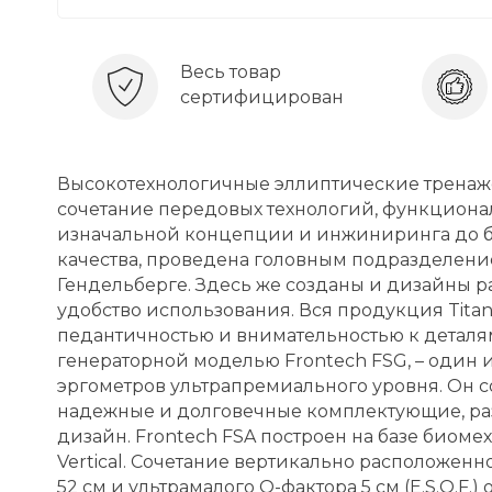
Весь товар
сертифицирован
Высокотехнологичные эллиптические тренажер
сочетание передовых технологий, функционала
изначальной концепции и инжиниринга до б
качества, проведена головным подразделен
Гендельберге. Здесь же созданы и дизайны р
удобство использования. Вся продукция Tit
педантичностью и внимательностью к деталям.
генераторной моделью Frontech FSG, – один
эргометров ультрапремиального уровня. Он с
надежные и долговечные комплектующие, ра
дизайн. Frontech FSA построен на базе био
Vertical. Сочетание вертикально расположен
52 см и ультрамалого Q-фактора 5 см (E.S.Q.F