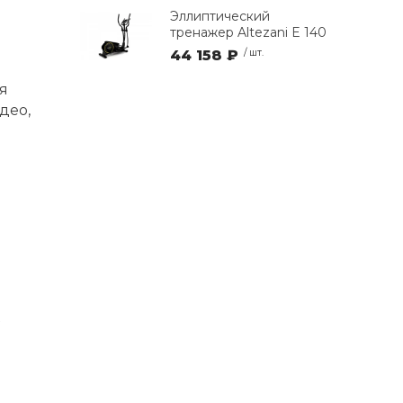
Эллиптический
тренажер Altezani E 140
44 158 ₽
/ шт.
я
део,