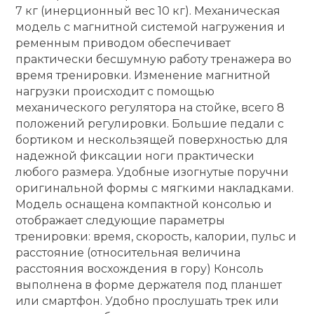
7 кг (инерционный вес 10 кг). Механическая
Ролики для п
модель с магнитной системой нагружения и
ременным приводом обеспечивает
практически бесшумную работу тренажера во
Упоры для о
время тренировки. Изменение магнитной
нагрузки происходит с помощью
механического регулятора на стойке, всего 8
Утяжелители
положений регулировки. Большие педали с
бортиком и нескользящей поверхностью для
надежной фиксации ноги практически
Эспандеры и 
любого размера. Удобные изогнутые поручни
оригинальной формы с мягкими накладками.
Аксессуары д
Модель оснащена компактной консолью и
йоги
отображает следующие параметры
тренировки: время, скорость, калории, пульс и
расстояние (относительная величина
Медболы
расстояния восхождения в гору) Консоль
выполнена в форме держателя под планшет
или смартфон. Удобно прослушать трек или
Пояса тяжело