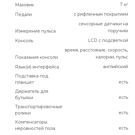
7 кг
Маховик
с рифленным покрытием
Педали
сенсорные датчики на
поручнях
Измерение пульса
LCD с подсветкой
Консоль
время, расстояние, скорость,
калории, пульс
Показания консоли
английский
Язык(и) интерфейса
Подставка под
есть
планшет
Держатель для
есть
бутылки
Транспортировочные
есть
ролики
Компенсаторы
есть
неровностей пола