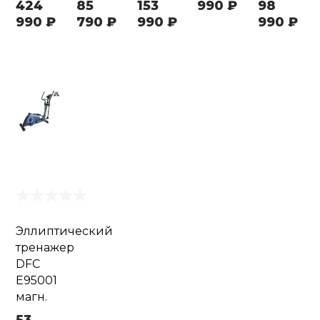
424
85
153
990 ₽
98
990 ₽
790 ₽
990 ₽
990 ₽
Эллиптический
тренажер
DFC
E95001
магн.