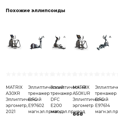
Похожие эллипсоиды
MATRIX
Эллиптический
Эллиптический
MATRIX
Эллиптич
A30XR
тренажер
тренажер
A50XUR
тренажер
Эллиптический
DFC
DFC
Эллиптический
DFC
эргометр,
E97602
E200
эргометр
E97614
2021
магн.эл.привод
магн.эл.привод
магн.эл.п
868