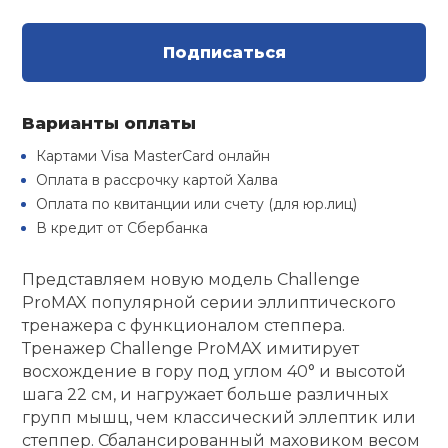
Туристическая
й спорт
Барбекю
Скамьи
Обувь для ед
Ремни
Бутылки для 
Подписаться
ивные игры
Флокированны
Стойки под ш
Тренировочно
подушки
Шорты
Весы
Варианты оплаты
ивные комплексы и
рамы
кие стенки
Картами Visa MasterCard онлайн
Шлемы боксе
Фонари
Штаны, Брюки
Гантели
Оплата в рассрочку картой Халва
Машины Смит
ы, сувениры
Оплата по квитанции или счету (для юр.лиц)
В кредит от Сбербанка
Спарринговые
Холодильник
Гимнастическ
Гири
дование для
Кроссоверы
сооружений
Представляем новую модель Challenge
Футы
Одежда для 
Грифы и штан
ProMAX популярной серии эллиптического
Подставки
кий и тренерский
тренажера с функционалом степпера.
тарь
Тренажер Challenge ProMAX имитирует
Блины
восхождение в гору под углом 40° и высотой
ты и защита
шага 22 см, и нагружает больше различных
групп мышц, чем классический эллептик или
Лямки, петли,
степпер. Сбалансированный маховиком весом
жное оборудование