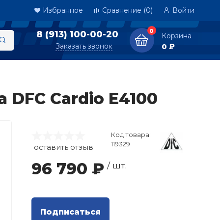
Избранное
Сравнение
(0)
Войти
0
8 (913) 100-00-20
Корзина
Заказать звонок
0 ₽
 DFC Cardio E4100
Код товара:
119329
оставить отзыв
96 790 ₽
/ шт.
Подписаться