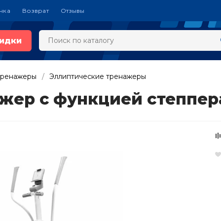
чка
Возврат
Отзывы
идки
тренажеры
Эллиптические тренажеры
ер c функцией степпера