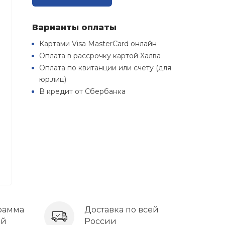
Варианты оплаты
Картами Visa MasterCard онлайн
Оплата в рассрочку картой Халва
Оплата по квитанции или счету (для
юр.лиц)
В кредит от Сбербанка
рамма
Доставка по всей
ей
России