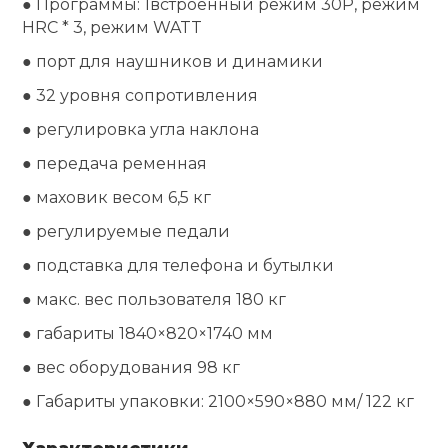
● Программы: 1встроенный режим 30P, режим
HRC * 3, режим WATT
Ролики для п
● порт для наушников и динамики
● 32 уровня сопротивления
Упоры для о
● регулировка угла наклона
Утяжелители
● передача ременная
● маховик весом 6,5 кг
Эспандеры и 
● регулируемые педали
● подставка для телефона и бутылки
Аксессуары д
● макс. вес пользователя 180 кг
йоги
● габариты 1840×820×1740 мм
● вес оборудования 98 кг
Медболы
● Габариты упаковки: 2100×590×880 мм/ 122 кг
Пояса тяжело