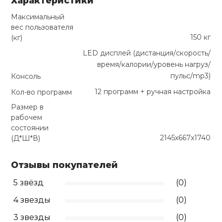
Характеристики
Максимальный
вес пользователя
150 кг
(кг)
LED дисплей (дистанция/скорость/
время/калории/уровень нагруз/
пульс/mp3)
Консоль
12 программ + ручная настройка
Кол-во программ
Размер в
рабочем
состоянии
2145х667х1740
(Д*Ш*В)
Отзывы покупателей
5 звёзд
(0)
4 звезды
(0)
3 звезды
(0)