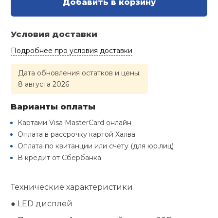
Добавить в корзину
Туристическая
й спорт
Барбекю
Скамьи
Обувь для ед
Ремни
Бутылки для 
Условия доставки
ивные игры
Флокированны
Подробнее про условия доставки
Стойки под ш
Тренировочно
подушки
Шорты
Весы
ивные комплексы и
рамы
кие стенки
Дата обновления остатков и цены:
8 августа 2026
Шлемы боксе
Фонари
Штаны, Брюки
Гантели
Машины Смит
ы, сувениры
Варианты оплаты
Спарринговые
Холодильник
Гимнастическ
Гири
дование для
Картами Visa MasterCard онлайн
Кроссоверы
сооружений
Оплата в рассрочку картой Халва
Футы
Одежда для 
Грифы и штан
Оплата по квитанции или счету (для юр.лиц)
Подставки
кий и тренерский
В кредит от Сбербанка
тарь
Блины
Технические характеристики
ты и защита
● LED дисплей
Лямки, петли,
жное оборудование