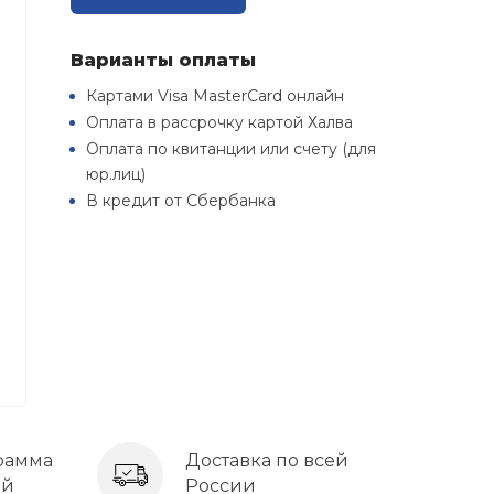
Варианты оплаты
Картами Visa MasterCard онлайн
Оплата в рассрочку картой Халва
Оплата по квитанции или счету (для
юр.лиц)
В кредит от Сбербанка
рамма
Доставка по всей
ей
России