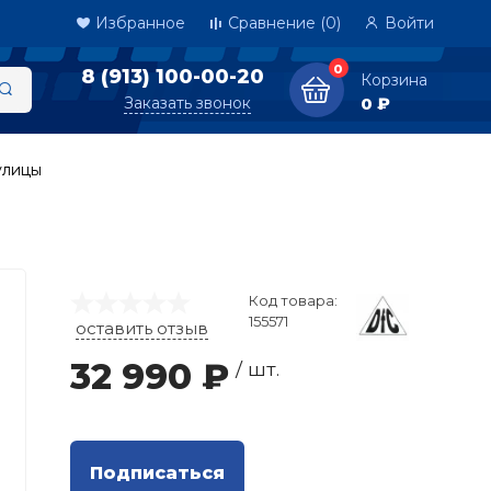
Избранное
Сравнение
(0)
Войти
0
8 (913) 100-00-20
Корзина
Заказать звонок
0 ₽
улицы
Код товара:
155571
оставить отзыв
32 990 ₽
/ шт.
Подписаться