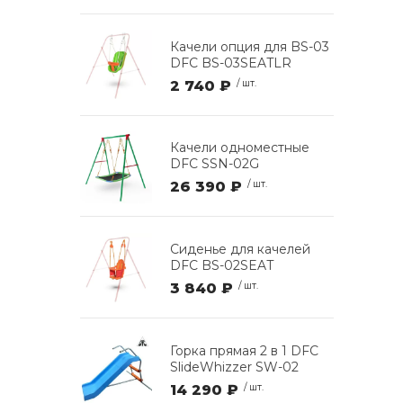
Качели опция для BS-03
DFC BS-03SEATLR
2 740 ₽
/ шт.
Качели одноместные
DFC SSN-02G
26 390 ₽
/ шт.
Сиденье для качелей
DFC BS-02SEAT
3 840 ₽
/ шт.
Горка прямая 2 в 1 DFC
SlideWhizzer SW-02
14 290 ₽
/ шт.