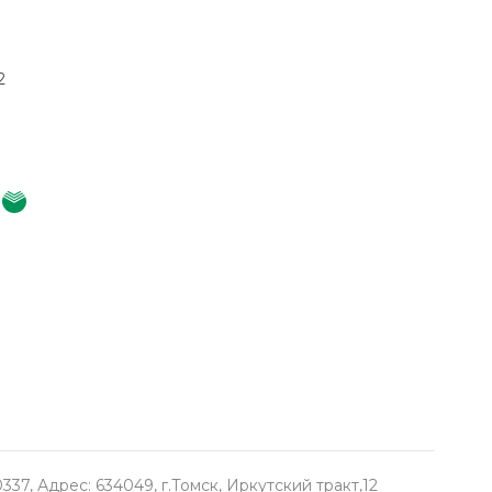
2
, Адрес: 634049, г.Томск, Иркутский тракт,12