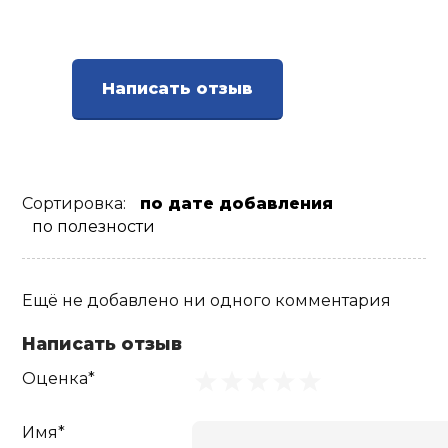
Ролики для п
Написать отзыв
Упоры для о
Утяжелители
Сортировка:
по дате добавления
Эспандеры и 
по полезности
Аксессуары д
Ещё не добавлено ни одного комментария
йоги
Написать отзыв
Медболы
Оценка*
Пояса тяжело
Имя*