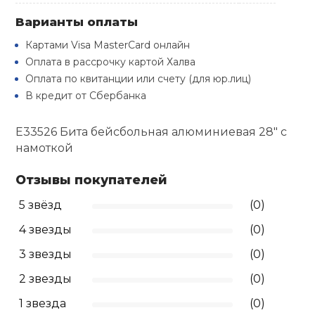
Туристическая
й спорт
Варианты оплаты
Барбекю
Скамьи
Обувь для ед
Ремни
Бутылки для 
Картами Visa MasterCard онлайн
ивные игры
Оплата в рассрочку картой Халва
Флокированны
Оплата по квитанции или счету (для юр.лиц)
Стойки под ш
Тренировочно
подушки
Шорты
Весы
ивные комплексы и
рамы
В кредит от Сбербанка
кие стенки
Шлемы боксе
Фонари
Штаны, Брюки
Гантели
E33526 Бита бейсбольная алюминиевая 28" с
Машины Смит
ы, сувениры
намоткой
Спарринговые
Холодильник
Гимнастическ
Гири
дование для
Отзывы покупателей
Кроссоверы
сооружений
5 звёзд
(0)
Футы
Одежда для 
Грифы и штан
Подставки
кий и тренерский
4 звезды
(0)
тарь
3 звезды
(0)
Блины
ты и защита
2 звезды
(0)
Лямки, петли,
1 звезда
(0)
жное оборудование