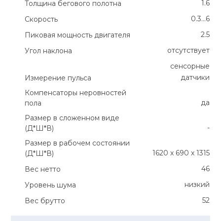
1.6
Толщина бегового полотна
0.3...6
Скорость
2.5
Пиковая мощность двигателя
отсутствует
Угол наклона
сенсорные
датчики
Измерение пульса
Компенсаторы неровностей
да
пола
Размер в сложенном виде
-
(Д*Ш*В)
Размер в рабочем состоянии
1620 x 690 x 1315
(Д*Ш*В)
46
Вес нетто
низкий
Уровень шума
52
Вес брутто