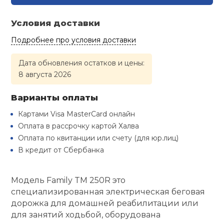
Туристическая
й спорт
Барбекю
Условия доставки
Скамьи
Обувь для ед
Ремни
Бутылки для 
ивные игры
Подробнее про условия доставки
Флокированны
Стойки под ш
Тренировочно
подушки
Шорты
Весы
Дата обновления остатков и цены:
ивные комплексы и
рамы
кие стенки
8 августа 2026
Шлемы боксе
Фонари
Штаны, Брюки
Гантели
Варианты оплаты
Машины Смит
ы, сувениры
Картами Visa MasterCard онлайн
Спарринговые
Холодильник
Гимнастическ
Гири
дование для
Оплата в рассрочку картой Халва
Кроссоверы
сооружений
Оплата по квитанции или счету (для юр.лиц)
Футы
Одежда для 
Грифы и штан
В кредит от Сбербанка
Подставки
кий и тренерский
тарь
Модель Family TM 250R это
Блины
специализированная электрическая беговая
ты и защита
дорожка для домашней реабилитации или
Лямки, петли,
для занятий ходьбой, оборудована
жное оборудование