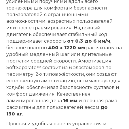
усиленными поручнями вдоль всего
тренажера для комфорта и безопасности
Ролики для п
пользователей с ограниченными
возможностями, возрастных пользователей
или после травмирования. Надежный
Упоры для о
двигатель обеспечивает стабильный ход,
поддерживает скорость
от 0.3 до 6 км/ч
,
Утяжелители
беговое полотно
400 х 1220 мм
рассчитаны на
удобный медленный шаг или длительные
прогулки средней скорости. Амортизация
Эспандеры и 
SoftSeparate™ состоит из 8 эластомеров по
периметру, 2-х типов жёсткости, они создают
естественную амортизацию, оптимальную для
Аксессуары д
ходьбы, обеспечивая безопасность суставов и
йоги
комфорт движения. Качественная
ламинированная дека
16 мм
и прочная рама
Медболы
рассчитаны для пользователей весом
до
130 кг
.
Простая и удобная панель управления и
Пояса тяжело