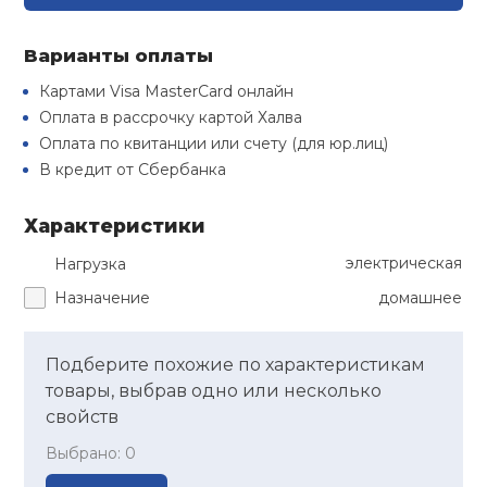
Туристическая
й спорт
Барбекю
Варианты оплаты
Скамьи
Обувь для ед
Ремни
Бутылки для 
ивные игры
Картами Visa MasterCard онлайн
Флокированны
Оплата в рассрочку картой Халва
Стойки под ш
Тренировочно
подушки
Шорты
Весы
ивные комплексы и
Оплата по квитанции или счету (для юр.лиц)
рамы
кие стенки
В кредит от Сбербанка
Шлемы боксе
Фонари
Штаны, Брюки
Гантели
Машины Смит
ы, сувениры
Характеристики
Спарринговые
Холодильник
Гимнастическ
Гири
электрическая
Нагрузка
дование для
Кроссоверы
сооружений
Назначение
домашнее
Футы
Одежда для 
Грифы и штан
Подставки
кий и тренерский
Подберите похожие по характеристикам
тарь
товары, выбрав одно или несколько
Блины
свойств
ты и защита
Выбрано:
0
Лямки, петли,
жное оборудование