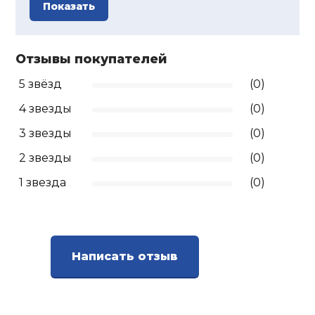
Показать
Ролики для п
Отзывы покупателей
Упоры для о
5 звёзд
(0)
4 звезды
(0)
Утяжелители
3 звезды
(0)
Эспандеры и 
2 звезды
(0)
1 звезда
(0)
Аксессуары д
йоги
Написать отзыв
Медболы
Пояса тяжело