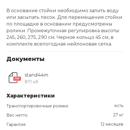
В основание стойки необходимо залить воду
Ролики для п
или засыпать песок. Для перемещения стойки
по площадке в основании предусмотрены
Упоры для о
ролики. Промежуточная регулировка высоты:
245, 260, 275, 290 см. Черное кольцо 45 см, в
комплекте всепогодная нейлоновая сетка.
Утяжелители
Документы
Эспандеры и 
stand44m
871 кб
Аксессуары д
йоги
Характеристики
есть
Транспортировочные ролики
Медболы
27 кг
Вес нетто
12 месяцев
Гарантия
Пояса тяжело