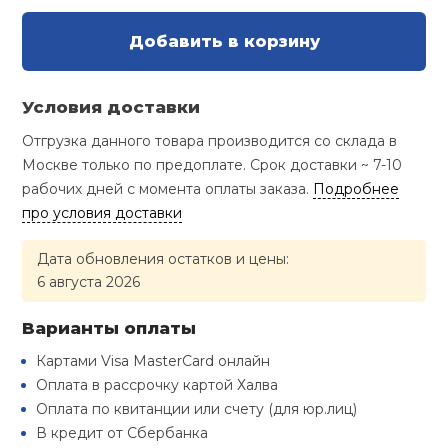
Туристическая
й спорт
Барбекю
Добавить в корзину
Скамьи
Обувь для ед
Ремни
Бутылки для 
ивные игры
Флокированны
Условия доставки
Стойки под ш
Тренировочно
подушки
Шорты
Весы
ивные комплексы и
рамы
Отгрузка данного товара производится со склада в
кие стенки
Москве только по предоплате. Срок доставки ~ 7-10
Шлемы боксе
Фонари
Штаны, Брюки
Гантели
рабочих дней с момента оплаты заказа.
Подробнее
Машины Смит
ы, сувениры
про условия доставки
Спарринговые
Холодильник
Гимнастическ
Гири
дование для
Кроссоверы
Дата обновления остатков и цены:
сооружений
6 августа 2026
Футы
Одежда для 
Грифы и штан
Подставки
кий и тренерский
Варианты оплаты
тарь
Картами Visa MasterCard онлайн
Блины
Оплата в рассрочку картой Халва
ты и защита
Оплата по квитанции или счету (для юр.лиц)
Лямки, петли,
В кредит от Сбербанка
жное оборудование