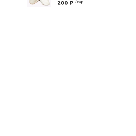
200 ₽
/ пар.