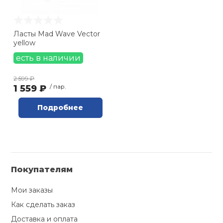
42-44 RU (
0
)
Ролики для п
42/43 RU (
0
)
Ласты Mad Wave Vector
44/45 RU (
0
)
yellow
L" (
0
)
Упоры для о
есть в наличии
S" (
1
)
XL" (
1
)
2 599 ₽
Утяжелители
1 559 ₽
/ пар.
XXS (
0
)
Подробнее
Эспандеры и 
Аксессуары д
йоги
Покупателям
Медболы
Мои заказы
Как сделать заказ
Пояса тяжело
Доставка и оплата