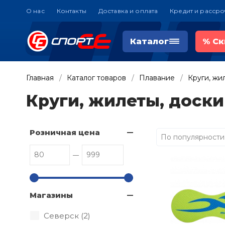
О нас
Контакты
Доставка и оплата
Кредит и рассро
Каталог
%
Ск
Главная
Каталог товаров
Плавание
Круги, жи
Круги, жилеты, доск
Розничная цена
По популярности
Магазины
Северск (
2
)