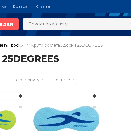
чка
Возврат
Отзывы
идки
леты, доски
Круги, жилеты, доски 25DEGREES
и 25DEGREES
По алфавиту
По цене