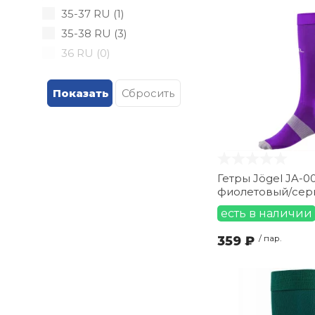
35-37 RU (
1
)
35-38 RU (
3
)
36 RU (
0
)
38 RU (
0
)
38-40 RU (
0
)
38-41 RU (
6
)
39-41 RU (
0
)
39-42 RU (
4
)
41-43 RU (
0
)
Гетры Jögel JA-006 Essential
42-44 RU (
3
)
фиолетовый/сер
43-45 RU (
5
)
есть в наличии
44-46 RU (
0
)
359 ₽
/ пар.
45-47 RU (
0
)
Jr (
0
)
L (
57
)
L" (
0
)