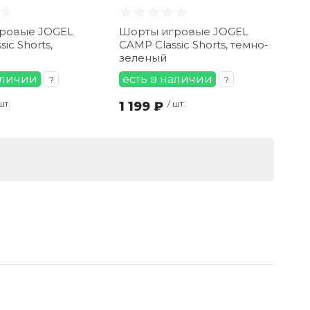
ровые JOGEL
Шорты игровые JOGEL
ic Shorts,
CAMP Classic Shorts, темно-
зеленый
аличии
есть в наличии
?
?
шт.
1 199 ₽
/ шт.