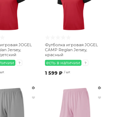
 игровая JOGEL
Футболка игровая JOGEL
an Jersey,
CAMP Reglan Jersey,
детский
красный
аличии
есть в наличии
?
?
 шт.
1 599 ₽
/ шт.