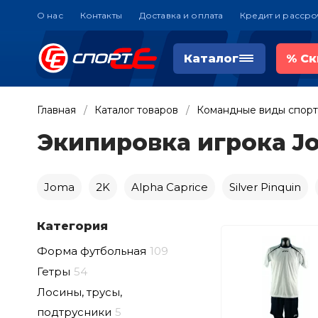
О нас
Контакты
Доставка и оплата
Кредит и рассро
Каталог
%
Ск
Главная
Каталог товаров
Командные виды спорт
Экипировка игрока Jo
Joma
2K
Alpha Caprice
Silver Pinquin
Категория
Форма футбольная
109
Гетры
54
Лосины, трусы,
подтрусники
5