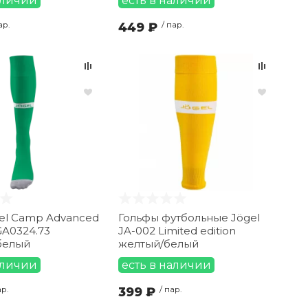
аличии
есть в наличии
ар.
449 ₽
/ пар.
el Camp Advanced
Гольфы футбольные Jögel
GA0324.73
JA-002 Limited edition
белый
желтый/белый
аличии
есть в наличии
ар.
399 ₽
/ пар.