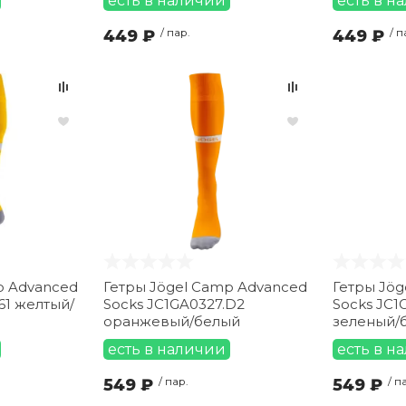
есть в наличии
есть в н
449 ₽
/ пар.
449 ₽
/ п
p Advanced
Гетры Jögel Camp Advanced
Гетры Jög
61 желтый/
Socks JC1GA0327.D2
Socks JC1
оранжевый/белый
зеленый/
есть в наличии
есть в н
549 ₽
/ пар.
549 ₽
/ п