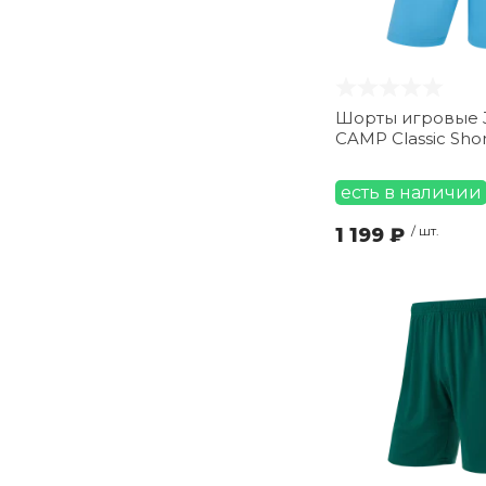
YXXS (
42
)
М (
0
)
Шорты игровые 
CAMP Classic Shor
есть в наличии
1 199 ₽
/ шт.