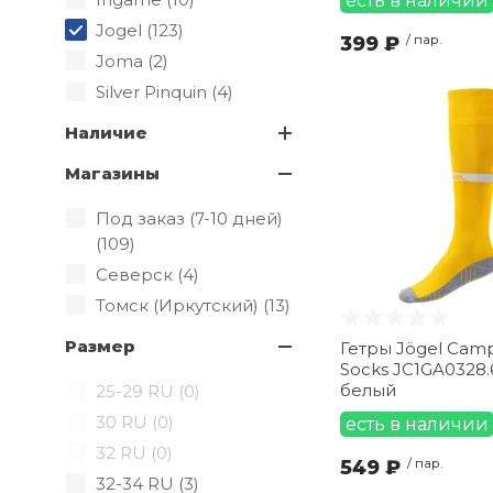
есть в наличии
Jogel (
123
)
399 ₽
/ пар.
Joma (
2
)
Silver Pinquin (
4
)
Наличие
Магазины
Под заказ (7-10 дней)
(
109
)
Северск (
4
)
Томск (Иркутский) (
13
)
Размер
Гетры Jögel Cam
Socks JC1GA0328.
белый
25-29 RU (
0
)
30 RU (
0
)
есть в наличии
32 RU (
0
)
549 ₽
/ пар.
32-34 RU (
3
)