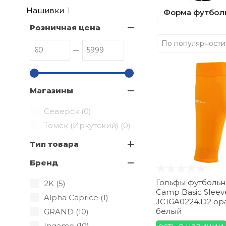
Нашивки
1
Форма футбол
Розничная цена
По популярности
Магазины
Северск (
0
)
Томск (Иркутский) (
0
)
Тип товара
Бренд
Гольфы футбольн
2K (
5
)
Camp Basic Sleev
Alpha Caprice (
1
)
JC1GA0224.D2 о
белый
GRAND (
10
)
Ingame (
10
)