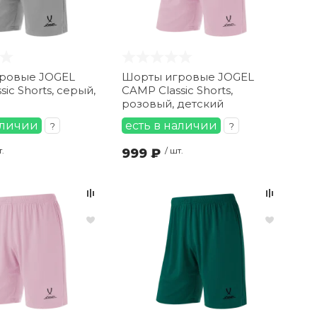
ровые JOGEL
Шорты игровые JOGEL
ic Shorts, серый,
CAMP Classic Shorts,
розовый, детский
аличии
есть в наличии
?
?
т.
999 ₽
/ шт.