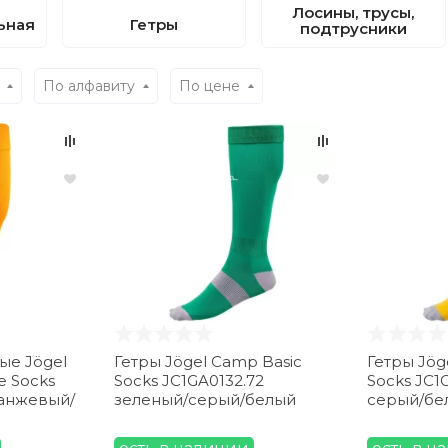
Лосины, трусы,
ьная
Гетры
подтрусники
По алфавиту
По цене
ые Jögel
Гетры Jögel Camp Basic
Гетры Jög
e Socks
Socks JC1GA0132.72
Socks JC1
ранжевый/
зеленый/серый/белый
серый/бе