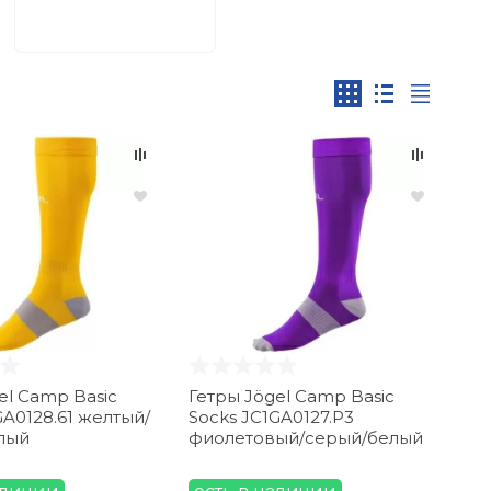
el Camp Basic
Гетры Jögel Camp Basic
GA0128.61 желтый/
Socks JC1GA0127.P3
лый
фиолетовый/серый/белый