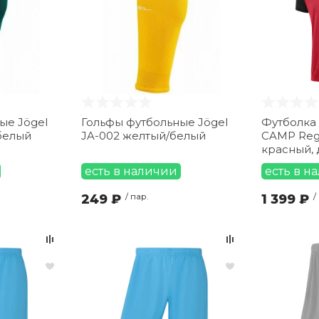
ые Jögel
Гольфы футбольные Jögel
Футболка
белый
JA-002 желтый/белый
CAMP Regl
красный, 
есть в наличии
есть в н
249 ₽
/ пар.
1 399 ₽
/