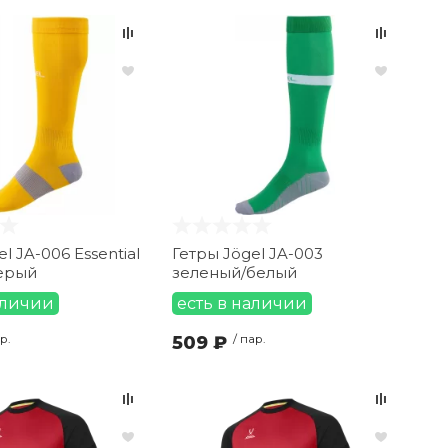
l JA-006 Essential
Гетры Jögel JA-003
ерый
зеленый/белый
аличии
есть в наличии
р.
509 ₽
/ пар.