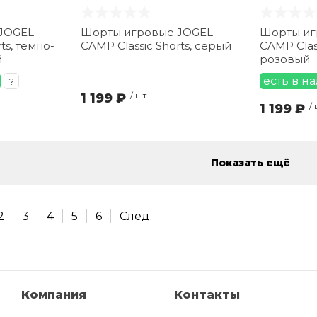
JOGEL
Шорты игровые JOGEL
Шорты иг
ts, темно-
CAMP Classic Shorts, серый
CAMP Class
й
розовый
есть в н
?
1 199 ₽
/ шт.
1 199 ₽
/ 
Показать ещё
2
3
4
5
6
След.
Компания
Контакты