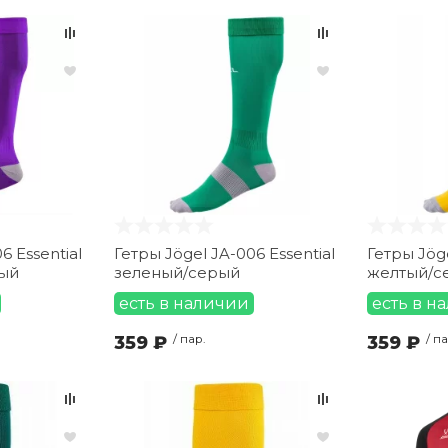
Гетры Jögel JA-006 Essential
Гетры Jöge
ый
зеленый/серый
желтый/с
есть в наличии
есть в н
359 ₽
/ пар.
359 ₽
/ па