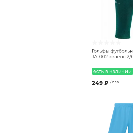
M (
61
)
S (
59
)
S" (
0
)
Sn (
0
)
XL (
60
)
XL" (
0
)
Гольфы футбольн
XS (
54
)
JA-002 зеленый/
XS" (
0
)
есть в наличии
XXL (
65
)
XXS (
0
)
249 ₽
/ пар.
XXXL (
38
)
YL (
45
)
YM (
46
)
YS (
52
)
YXL (
1
)
YXS (
42
)