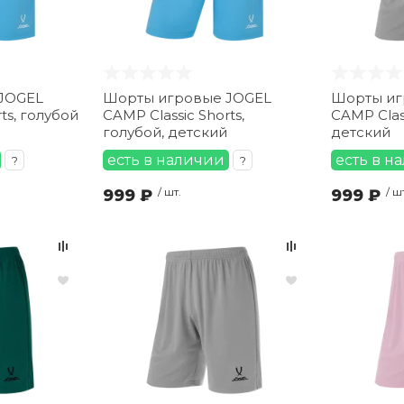
JOGEL
Шорты игровые JOGEL
Шорты иг
ts, голубой
CAMP Classic Shorts,
CAMP Class
голубой, детский
детский
есть в наличии
есть в н
?
?
999 ₽
/ шт.
999 ₽
/ ш