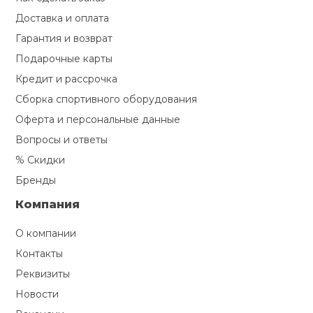
Туристическая
й спорт
Доставка и оплата
Барбекю
Скамьи
Обувь для ед
Ремни
Бутылки для 
Гарантия и возврат
ивные игры
Подарочные карты
Флокированны
Кредит и рассрочка
Стойки под ш
Тренировочно
подушки
Шорты
Весы
ивные комплексы и
рамы
Сборка спортивного оборудования
кие стенки
Оферта и персональные данные
Шлемы боксе
Фонари
Штаны, Брюки
Гантели
Машины Смит
ы, сувениры
Вопросы и ответы
% Скидки
Спарринговые
Холодильник
Гимнастическ
Гири
дование для
Бренды
Кроссоверы
сооружений
Компания
Футы
Одежда для 
Грифы и штан
Подставки
кий и тренерский
О компании
тарь
Блины
Контакты
ты и защита
Реквизиты
Новости
Лямки, петли,
жное оборудование