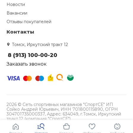
Новости
Ролики для п
Вакансии
Отзывы покупателей
Упоры для о
Контакты
Томск, Иркутский тракт 12
Утяжелители
8 (913) 100-00-20
Заказать звонок
Эспандеры и 
Аксессуары д
йоги
2026 © Сеть спортивных магазинов "СпортСЕ" ИП
Сойко Андрей Юрьевич, ИНН 701800115890, ОГРН
Медболы
304701735000337, Адрес: 634049, г.Томск, Иркутский
тракт,12 (компания "СпортСЕ")
Политика конфиденциальности
Пояса тяжело