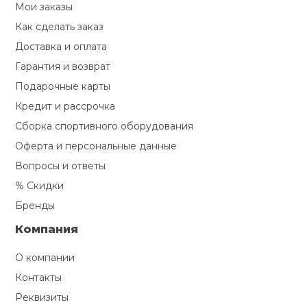
Мои заказы
Туристическая
й спорт
Барбекю
Как сделать заказ
Скамьи
Обувь для ед
Ремни
Бутылки для 
Доставка и оплата
ивные игры
Флокированны
Гарантия и возврат
Стойки под ш
Тренировочно
подушки
Шорты
Весы
Подарочные карты
ивные комплексы и
рамы
кие стенки
Кредит и рассрочка
Шлемы боксе
Фонари
Штаны, Брюки
Гантели
Сборка спортивного оборудования
Машины Смит
ы, сувениры
Оферта и персональные данные
Спарринговые
Холодильник
Гимнастическ
Гири
Вопросы и ответы
дование для
Кроссоверы
сооружений
% Скидки
Футы
Бренды
Одежда для 
Грифы и штан
Подставки
кий и тренерский
Компания
тарь
Блины
О компании
ты и защита
Контакты
Лямки, петли,
Реквизиты
жное оборудование