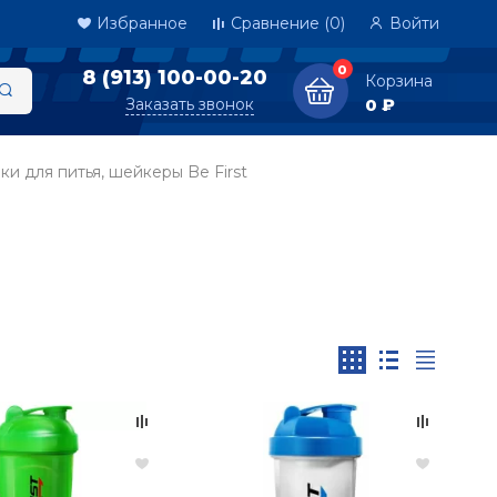
Избранное
Сравнение
(0)
Войти
0
8 (913) 100-00-20
Корзина
Заказать звонок
0 ₽
ки для питья, шейкеры Be First