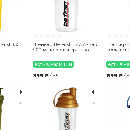
irst 350
Шейкер Be First TS1255-Red
Шейкер Be
500 мл красная крышка
500мл 3в1
есть в наличии
есть в н
399 ₽
/ шт.
699 ₽
/ ш