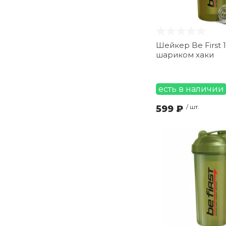
Шейкер Be First 
шариком хаки
есть в наличии
599 ₽
/ шт.