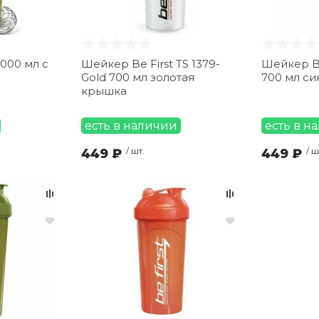
1000 мл с
Шейкер Be First TS 1379-
Шейкер Be
Gold 700 мл золотая
700 мл с
крышка
есть в наличии
есть в н
449 ₽
/ шт.
449 ₽
/ ш