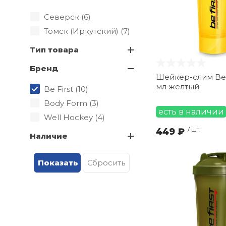
Северск (
6
)
Томск (Иркутский) (
7
)
Тип товара
Бренд
Шейкер-слим Be F
мл желтый
Be First (
10
)
Body Form (
3
)
есть в наличии
Well Hockey (
4
)
449 ₽
/ шт.
Наличие