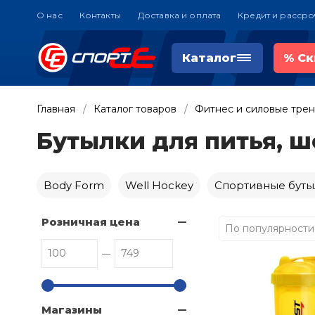
О нас
Контакты
Доставка и оплата
Кредит и рассро
Каталог
%
Ск
Главная
Каталог товаров
Фитнес и силовые тре
Бутылки для питья, ш
Body Form
Well Hockey
Спортивные буты
Розничная цена
По популярности
Магазины