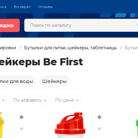
чка
Возврат
Отзывы
идки
нировки
Бутылки для питья, шейкеры, таблетницы
Бутыл
ейкеры Be First
лки для воды
Шейкеры
По алфавиту
По цене