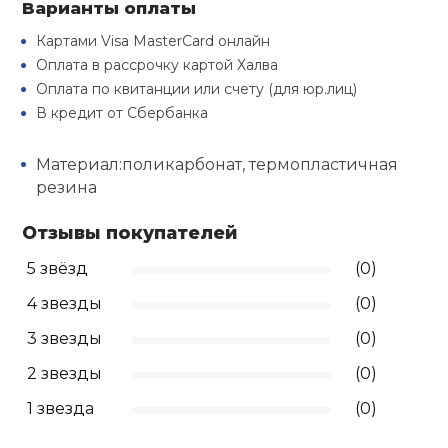
Варианты оплаты
Туристическая
й спорт
Барбекю
Картами Visa MasterCard онлайн
Скамьи
Обувь для ед
Ремни
Бутылки для 
Оплата в рассрочку картой Халва
ивные игры
Оплата по квитанции или счету (для юр.лиц)
Флокированны
Стойки под ш
Тренировочно
В кредит от Сбербанка
подушки
Шорты
Весы
ивные комплексы и
рамы
кие стенки
Материал:поликарбонат, термопластичная
Шлемы боксе
Фонари
Штаны, Брюки
Гантели
резина
Машины Смит
ы, сувениры
Отзывы покупателей
Спарринговые
Холодильник
Гимнастическ
Гири
дование для
Кроссоверы
сооружений
5 звёзд
(0)
Футы
Одежда для 
Грифы и штан
4 звезды
(0)
Подставки
кий и тренерский
тарь
3 звезды
(0)
Блины
2 звезды
(0)
ты и защита
1 звезда
(0)
Лямки, петли,
жное оборудование