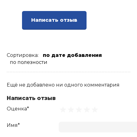
Ролики для п
Написать отзыв
Упоры для о
Утяжелители
Сортировка:
по дате добавления
по полезности
Эспандеры и 
Ещё не добавлено ни одного комментария
Аксессуары д
йоги
Написать отзыв
Оценка*
Медболы
Имя*
Пояса тяжело