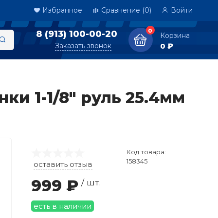
Избранное
Сравнение
(0)
Войти
0
8 (913) 100-00-20
Корзина
Заказать звонок
0 ₽
ки 1-1/8" руль 25.4мм
Код товара:
158345
оставить отзыв
999 ₽
/ шт.
есть в наличии