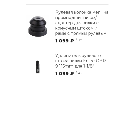
Рулевая колонка Kenli на
промподшипниках/
адаптер для вилки с
конусным штоком и
рамы с прямым рулевым
1 099 ₽
/ шт.
Удлинитель рулевого
штока вилки Enlee OBP-
9 115mm для 1-1/8"
1 099 ₽
/ шт.