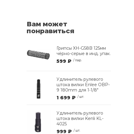
Вам может
понравиться
Грипсы XH-G58B 125мм
чёрно-серые в инд. упак.
599 ₽
/ пар.
Удлинитель рулевого
штока вилки Enlee OBP-
9 180mm для 1-1/8"
1 699 ₽
/ шт.
Удлинитель рулевого
штока вилки Kenli KL-
4025
999 ₽
/ шт.