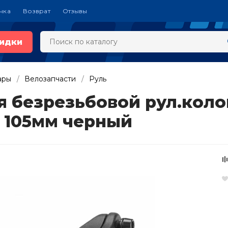
чка
Возврат
Отзывы
идки
ары
Велозапчасти
Руль
 безрезьбовой рул.колон
 105мм черный