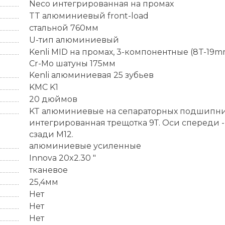
Neco интегрированная на промах
TT алюминиевый front-load
стальной 760мм
U-тип алюминиевый
Kenli MID на промах, 3-компонентные (8T-19m
Cr-Mo шатуны 175мм
Kenli алюминиевая 25 зубьев
KMC K1
20 дюймов
KT алюминиевые на сепараторных подшипни
интегрированная трещотка 9Т. Оси спереди - 
сзади М12.
алюминиевые усиленные
Innova 20x2.30 "
тканевое
25,4мм
Нет
Нет
Нет