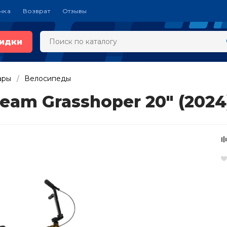
чка
Возврат
Отзывы
идки
ары
Велосипеды
eam Grasshoper 20" (202