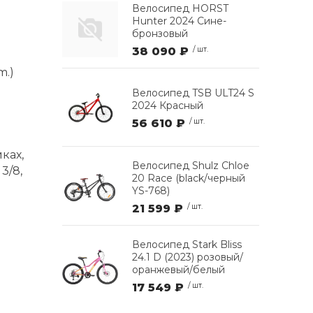
Велосипед HORST
Hunter 2024 Сине-
бронзовый
38 090 ₽
/ шт.
m.)
Велосипед TSB ULT24 S
2024 Красный
56 610 ₽
/ шт.
ках,
Велосипед Shulz Chloe
3/8,
20 Race (black/черный
YS-768)
21 599 ₽
/ шт.
Велосипед Stark Bliss
24.1 D (2023) розовый/
оранжевый/белый
17 549 ₽
/ шт.