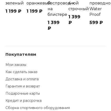
зеленый
оранжевый
беспроводной
4-х
проводно
на
строчный
Water
1 199 ₽
1 199 ₽
блистере
Proof
1 399
1 399
₽
599 ₽
₽
Покупателям
Мои заказы
Как сделать заказ
Доставка и оплата
Гарантия и возврат
Подарочные карты
Кредит и рассрочка
Сборка спортивного оборудования