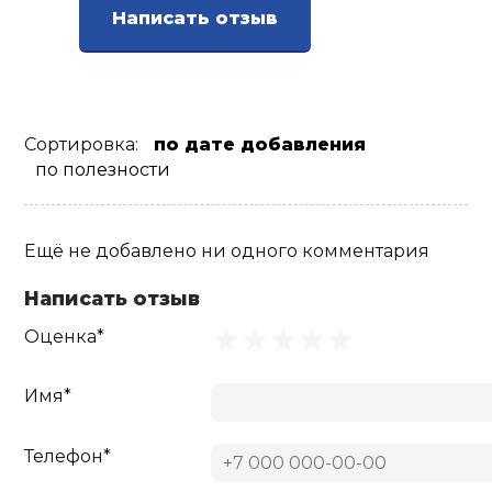
Написать отзыв
Ролики для п
Упоры для о
Сортировка:
по дате добавления
по полезности
Утяжелители
Эспандеры и 
Ещё не добавлено ни одного комментария
Написать отзыв
Аксессуары д
Оценка*
йоги
Имя*
Медболы
Телефон*
Пояса тяжело