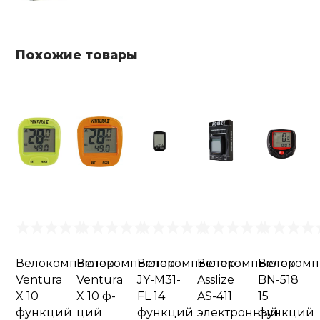
Похожие товары
Велокомпьютер
Велокомпьютер
Велокомпьютер
Велокомпьютер
Велокомп
Ventura
Ventura
JY-M31-
AssIize
BN-518
X 10
X 10 ф-
FL 14
AS-411
15
функций
ций
функций
электронный
функций