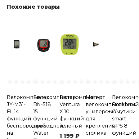
Похожие товары
Велокомпьютер
Велокомпьютер
Велокомпьютер
Магнит
Велокомп
JY-M31-
BN-518
Ventura
велокомпьютерны
Rockbros
FL 14
15
X 10
универс+хомутики
G1
функций
функций
функций
для
smart
беспроводной
проводной
зеленый
крепления
GPS 8
на
Water
столика
функций
1 199 ₽