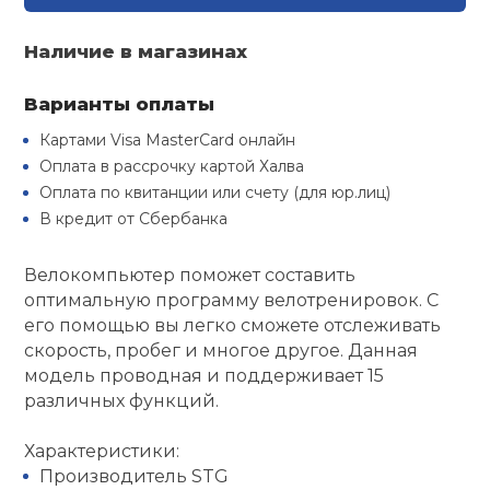
Туристическая
й спорт
Барбекю
Наличие в магазинах
Скамьи
Обувь для ед
Ремни
Бутылки для 
ивные игры
Флокированны
Варианты оплаты
Стойки под ш
Тренировочно
подушки
Шорты
Весы
ивные комплексы и
Картами Visa MasterCard онлайн
рамы
кие стенки
Оплата в рассрочку картой Халва
Шлемы боксе
Фонари
Штаны, Брюки
Гантели
Оплата по квитанции или счету (для юр.лиц)
Машины Смит
ы, сувениры
В кредит от Сбербанка
Спарринговые
Холодильник
Гимнастическ
Гири
дование для
Велокомпьютер поможет составить
Кроссоверы
сооружений
оптимальную программу велотренировок. С
его помощью вы легко сможете отслеживать
Футы
Одежда для 
Грифы и штан
Подставки
скорость, пробег и многое другое. Данная
кий и тренерский
тарь
модель проводная и поддерживает 15
Блины
различных функций.
ты и защита
Характеристики:
Лямки, петли,
Производитель STG
жное оборудование