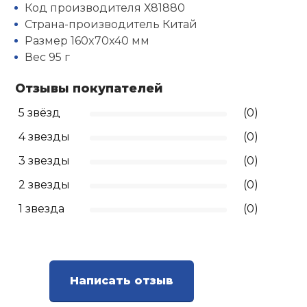
Код производителя Х81880
Страна-производитель Китай
Ролики для п
Размер 160x70x40 мм
Вес 95 г
Упоры для о
Отзывы покупателей
Утяжелители
5 звёзд
(0)
4 звезды
(0)
Эспандеры и 
3 звезды
(0)
2 звезды
(0)
Аксессуары д
1 звезда
(0)
йоги
Медболы
Написать отзыв
Пояса тяжело