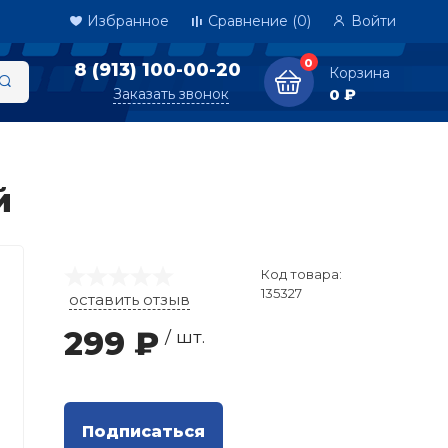
Избранное
Сравнение
(0)
Войти
0
8 (913) 100-00-20
Корзина
Заказать звонок
0 ₽
й
Код товара:
135327
оставить отзыв
299 ₽
/ шт.
Подписаться