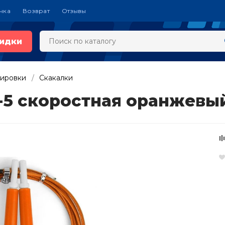
чка
Возврат
Отзывы
идки
нировки
Скакалки
6-5 скоростная оранжевы