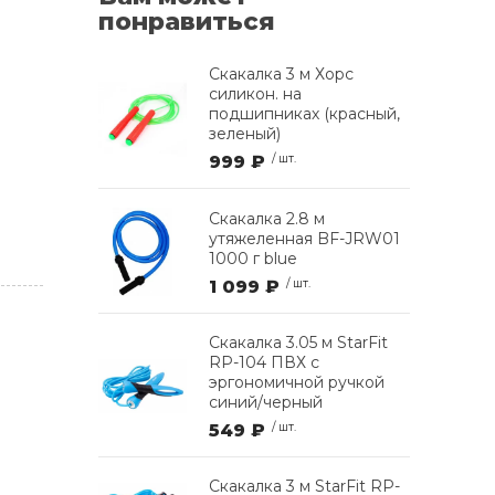
понравиться
Скакалка 3 м Хорс
силикон. на
подшипниках (красный,
зеленый)
999 ₽
/ шт.
Скакалка 2.8 м
утяжеленная BF-JRW01
1000 г blue
1 099 ₽
/ шт.
Скакалка 3.05 м StarFit
RP-104 ПВХ с
эргономичной ручкой
синий/черный
549 ₽
/ шт.
Скакалка 3 м StarFit RP-