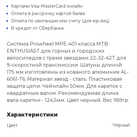
Туристическая
й спорт
Картами Visa MasterCard онлайн
Барбекю
Оплата в рассрочку картой Халва
Скамьи
Обувь для ед
Ремни
Бутылки для 
Оплата по квитанции или счету (для юр.лиц)
ивные игры
В кредит от Сбербанка
Флокированны
Стойки под ш
Тренировочно
подушки
Шорты
Весы
ивные комплексы и
рамы
кие стенки
Система Prowheel MPE-401 класса MTB
ENTHUSIAST для горных и городских
Шлемы боксе
Фонари
Штаны, Брюки
Гантели
велосипедов с тремя звездами 22-32-42T для
Машины Смит
ы, сувениры
9-скоростной трансмиссии. Шатуны длиной
175 мм изготовлены из кованого алюминия AL-
Спарринговые
Холодильник
Гимнастическ
Гири
дование для
Кроссоверы
6061-T6. Материал звезд - сталь. Пластиковая
сооружений
защита цепи. Чейнлайн 50мм. Для кареток с
Футы
Одежда для 
Грифы и штан
квадратным валом. Рекомендуемая длина
Подставки
кий и тренерский
вала каретки - 124,5мм. Цвет черный. Вес 969гр.
тарь
Блины
Характеристики
ты и защита
Черный
Цвет
Лямки, петли,
жное оборудование