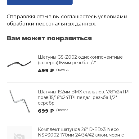
Отправляя отзыв вы соглашаетесь
условиями
обработки
персональных данных.
Вам может понравиться
Шатуны GS-Z002 однокомпонентные
(кочерга)165мм резьба 1/2"
499 ₽
/ компл.
Шатуны 152мм BMX сталь лев. 7/8"х24TPI
прав.15/16"х24TPI педал. резьба 1/2"
серебр.
699 ₽
/ компл.
Комплект шатунов 26" D-EDx3 Neco
NSP3002 170мм 24/34/42 алюм. черн с