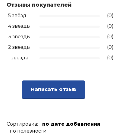
Отзывы покупателей
Ролики для п
5 звёзд
(0)
4 звезды
(0)
Упоры для о
3 звезды
(0)
2 звезды
(0)
Утяжелители
1 звезда
(0)
Эспандеры и 
Аксессуары д
Написать отзыв
йоги
Медболы
Сортировка:
по дате добавления
Пояса тяжело
по полезности