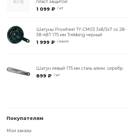
пласт защитой
1 099 ₽
/ шт.
Шатуны Prowheel TY-CM03 3x8/3х7 ск 28-
38-48T 175 мм Trekking черный
1 999 ₽
/ компл.
Шатун левый 175 мм сталь алюм. серебр.
899 ₽
/ шт.
Покупателям
Мои заказы