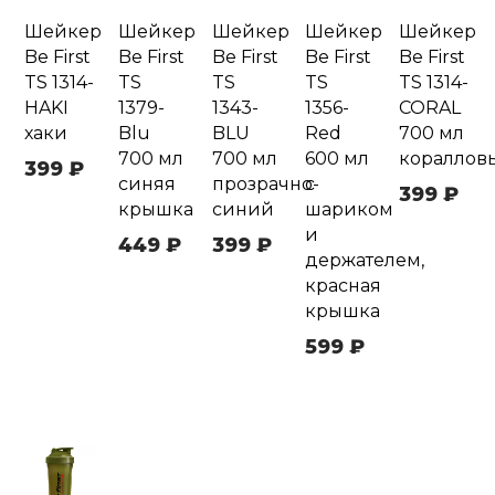
Шейкер
Шейкер
Шейкер
Шейкер
Шейкер
Be First
Be First
Be First
Be First
Be First
TS 1314-
TS
TS
TS
TS 1314-
HAKI
1379-
1343-
1356-
CORAL
хаки
Blu
BLU
Red
700 мл
700 мл
700 мл
600 мл
кораллов
399 ₽
синяя
прозрачно-
с
399 ₽
крышка
синий
шариком
и
449 ₽
399 ₽
держателем,
красная
крышка
599 ₽