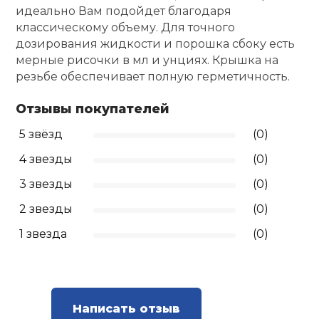
идеально Вам подойдет благодаря
Ролики для п
классическому объему. Для точного
дозирования жидкости и порошка сбоку есть
мерные рисочки в мл и унциях. Крышка на
Упоры для о
резьбе обеспечивает полную герметичность.
Отзывы покупателей
Утяжелители
5 звёзд
(0)
4 звезды
(0)
Эспандеры и 
3 звезды
(0)
Аксессуары д
2 звезды
(0)
йоги
1 звезда
(0)
Медболы
Пояса тяжело
Написать отзыв