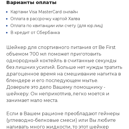
Варианты оплаты
Туристическая
й спорт
Барбекю
Картами Visa MasterCard онлайн
Скамьи
Обувь для ед
Ремни
Бутылки для 
Оплата в рассрочку картой Халва
ивные игры
Оплата по квитанции или счету (для юр.лиц)
Флокированны
Стойки под ш
Тренировочно
В кредит от Сбербанка
подушки
Шорты
Весы
ивные комплексы и
рамы
кие стенки
Шейкер для спортивного питания от Be First
Шлемы боксе
Фонари
Штаны, Брюки
Гантели
объемом 700 мл поможет приготовить
Машины Смит
ы, сувениры
однородный коктейль в считанные секунды
без лишних усилий. Больше нет нужды тратить
Спарринговые
Холодильник
Гимнастическ
Гири
дование для
драгоценное время на смешивание напитка в
Кроссоверы
сооружений
блендере и его последующем мытье.
Футы
Одежда для 
Грифы и штан
Доверьте это дело Вашему помощнику -
Подставки
кий и тренерский
шейкеру. Он неприхотлив, легко моется и
тарь
занимает мало места.
Блины
ты и защита
Если в Вашем рационе преобладают гейнеры
(углеводно-белковые смеси) или Вы любите
Лямки, петли,
наливать много жидкости, то этот шейкер
жное оборудование