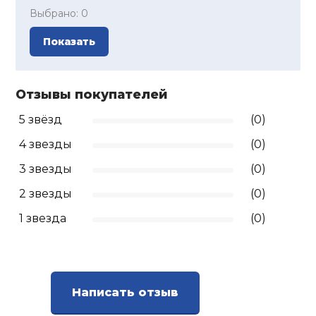
Выбрано:
0
Ролики для п
Показать
Упоры для о
Отзывы покупателей
Утяжелители
5 звёзд
(0)
4 звезды
(0)
Эспандеры и 
3 звезды
(0)
2 звезды
(0)
Аксессуары д
йоги
1 звезда
(0)
Медболы
Написать отзыв
Пояса тяжело