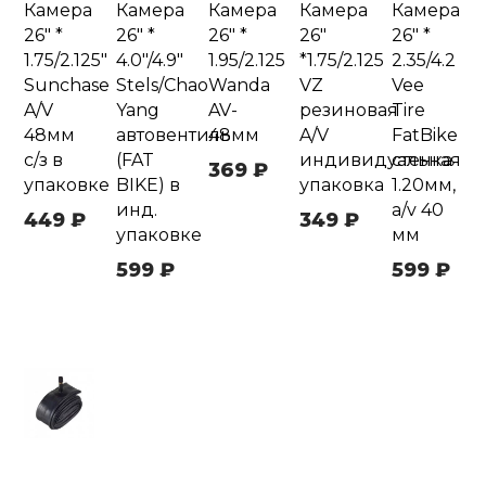
Камера
Камера
Камера
Камера
Камера
26" *
26" *
26" *
26"
26" *
1.75/2.125"
4.0"/4.9"
1.95/2.125
*1.75/2.125
2.35/4.2
Sunchase
Stels/Chao
Wanda
VZ
Vee
A/V
Yang
AV-
резиновая
Tire
48мм
автовентиль
48мм
A/V
FatBike
с/з в
(FAT
индивидуальная
стенка
369 ₽
упаковке
BIKE) в
упаковка
1.20мм,
инд.
a/v 40
449 ₽
349 ₽
упаковке
мм
599 ₽
599 ₽