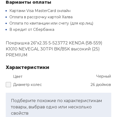
Варианты оплаты
Туристическая
й спорт
Барбекю
Картами Visa MasterCard онлайн
Скамьи
Обувь для ед
Ремни
Бутылки для 
Оплата в рассрочку картой Халва
ивные игры
Оплата по квитанции или счету (для юр.лиц)
Флокированны
Стойки под ш
Тренировочно
В кредит от Сбербанка
подушки
Шорты
Весы
ивные комплексы и
рамы
кие стенки
Покрышка 26"х2.35 5-523772 KENDA (58-559)
Шлемы боксе
Фонари
Штаны, Брюки
Гантели
K1010 NEVEGAL 30TPI BK/BSK высокий (25)
Машины Смит
ы, сувениры
PREMIUM
Спарринговые
Холодильник
Гимнастическ
Гири
дование для
Характеристики
Кроссоверы
сооружений
Черный
Цвет
Футы
Одежда для 
Грифы и штан
Подставки
кий и тренерский
Диаметр колес
26 дюймов
тарь
Блины
Подберите похожие по характеристикам
ты и защита
товары, выбрав одно или несколько
Лямки, петли,
свойств
жное оборудование