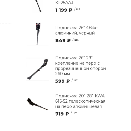
KF25AAJ
1 199 ₽
/ шт.
Подножка 26" 4Bike
алюминий, черный
849 ₽
/ шт.
Подножка 26"-29"
крепление на перо с
прорезиненной опорой
260 мм
599 ₽
/ шт.
Подножка 20"-28" KWA-
616-52 телескопическая
на перо алюминиевая
719 ₽
/ шт.