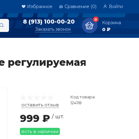
Избранное
Сравнение
(0)
Войти
0
8 (913) 100-00-20
Корзина
Заказать звонок
0 ₽
е регулируемая
Код товара:
124118
оставить отзыв
999 ₽
/ шт.
есть в наличии