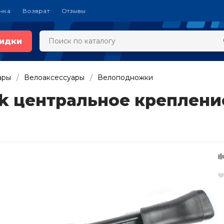
чка
Возврат
Отзывы
идки
ары
Велоаксессуары
Велоподножки
nk центральное креплени