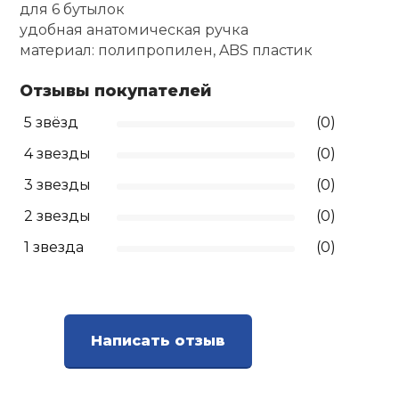
для 6 бутылок
удобная анатомическая ручка
Ролики для п
материал: полипропилен, ABS пластик
Упоры для о
Отзывы покупателей
5 звёзд
(0)
Утяжелители
4 звезды
(0)
3 звезды
(0)
Эспандеры и 
2 звезды
(0)
1 звезда
(0)
Аксессуары д
йоги
Медболы
Написать отзыв
Пояса тяжело