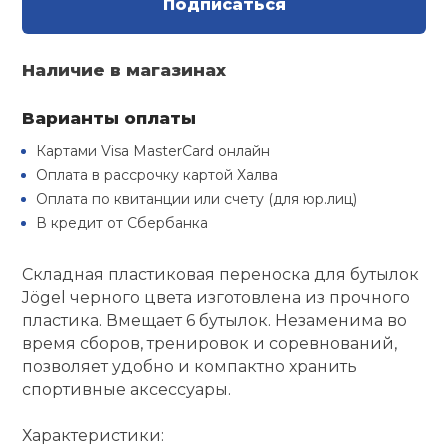
Подписаться
Туристическая
й спорт
Барбекю
Скамьи
Обувь для ед
Ремни
Бутылки для 
Наличие в магазинах
ивные игры
Флокированны
Стойки под ш
Тренировочно
подушки
Шорты
Весы
Варианты оплаты
ивные комплексы и
рамы
кие стенки
Картами Visa MasterCard онлайн
Шлемы боксе
Оплата в рассрочку картой Халва
Фонари
Штаны, Брюки
Гантели
Машины Смит
ы, сувениры
Оплата по квитанции или счету (для юр.лиц)
В кредит от Сбербанка
Спарринговые
Холодильник
Гимнастическ
Гири
дование для
Кроссоверы
сооружений
Складная пластиковая переноска для бутылок
Jögel черного цвета изготовлена из прочного
Футы
Одежда для 
Грифы и штан
Подставки
пластика. Вмещает 6 бутылок. Незаменима во
кий и тренерский
тарь
время сборов, тренировок и соревнований,
Блины
позволяет удобно и компактно хранить
спортивные аксессуары.
ты и защита
Лямки, петли,
Характеристики:
жное оборудование