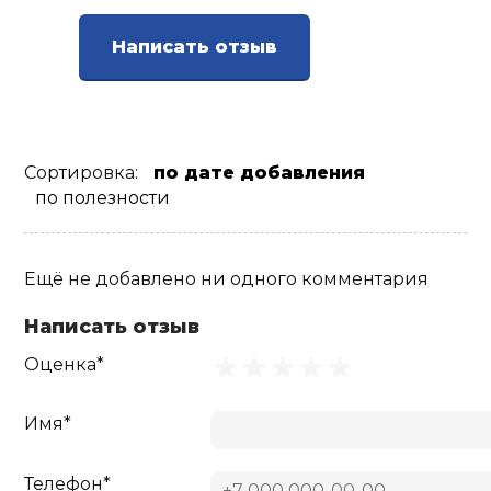
Ролики для п
Написать отзыв
Упоры для о
Сортировка:
по дате добавления
Утяжелители
по полезности
Эспандеры и 
Ещё не добавлено ни одного комментария
Аксессуары д
Написать отзыв
йоги
Оценка*
Медболы
Имя*
Пояса тяжело
Телефон*