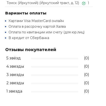
Туристическая
Томск (Иркутский) (Иркутский тракт, д. 12)
1
й спорт
Барбекю
Скамьи
Обувь для ед
Ремни
Бутылки для 
Варианты оплаты
ивные игры
Картами Visa MasterCard онлайн
Флокированны
Оплата в рассрочку картой Халва
Стойки под ш
Тренировочно
подушки
Шорты
Весы
ивные комплексы и
рамы
Оплата по квитанции или счету (для юр.лиц)
кие стенки
В кредит от Сбербанка
Шлемы боксе
Фонари
Штаны, Брюки
Гантели
Машины Смит
ы, сувениры
Отзывы покупателей
Спарринговые
Холодильник
Гимнастическ
Гири
5 звёзд
(0)
дование для
Кроссоверы
сооружений
4 звезды
(0)
Футы
Одежда для 
Грифы и штан
3 звезды
(0)
Подставки
кий и тренерский
тарь
2 звезды
(0)
Блины
1 звезда
(0)
ты и защита
Лямки, петли,
жное оборудование