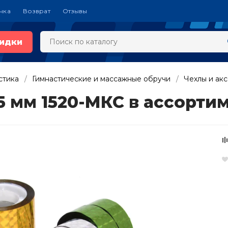
чка
Возврат
Отзывы
идки
стика
Гимнастические и массажные обручи
Чехлы и ак
 мм 1520-МКС в ассортиме