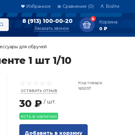
Избранное
Сравнение
(0)
Войти
0
8 (913) 100-00-20
Корзина
Заказать звонок
0 ₽
сессуары для обручей
нте 1 шт 1/10
Код товара:
165057
оставить отзыв
30 ₽
/ шт.
есть в наличии
Добавить в корзину