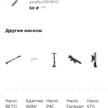
резьбы KRONYO
50 ₽
/ шт.
Другие насосы
Насос
Адаптер
Насос
Насос
Насос
BETO
AV/AV
PAC
Fangyan
STG