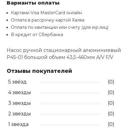
Варианты оплаты
Туристическая
й спорт
Барбекю
Картами Visa MasterCard онлайн
Скамьи
Обувь для ед
Ремни
Бутылки для 
Оплата в рассрочку картой Халва
ивные игры
Оплата по квитанции или счету (для юр.лиц)
Флокированны
Стойки под ш
Тренировочно
подушки
Шорты
Весы
В кредит от Сбербанка
ивные комплексы и
рамы
кие стенки
Насос ручной стационарный алюминиевый
Шлемы боксе
Фонари
Штаны, Брюки
Гантели
P45-01 большой объем 43,5-460мм A/V F/V
Машины Смит
ы, сувениры
Отзывы покупателей
Спарринговые
Холодильник
Гимнастическ
Гири
дование для
Кроссоверы
сооружений
5 звёзд
(0)
Футы
Одежда для 
Грифы и штан
4 звезды
(0)
Подставки
кий и тренерский
тарь
3 звезды
(0)
Блины
2 звезды
(0)
ты и защита
1 звезда
(0)
Лямки, петли,
жное оборудование