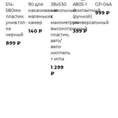
514-
90 для
38x530
A805-1
GP-04A
580мм
накачивания
напольный
компактный
999 ₽
пластик.
маленьких
с
(ручной)
унив.гол-
камер
манометром
универсальный
ка
высокопрочный
140 ₽
399 ₽
черный
пластик,
авто/
899 ₽
вело
ниппель
+ игла
1 299
₽