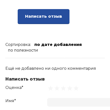
Ролики для п
Написать отзыв
Упоры для о
Утяжелители
Сортировка:
по дате добавления
по полезности
Эспандеры и 
Ещё не добавлено ни одного комментария
Аксессуары д
йоги
Написать отзыв
Оценка*
Медболы
Имя*
Пояса тяжело