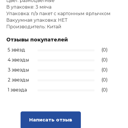
Цвет: разноцветные
В упаковке: 3 мяча
Ролики для п
Упаковка: п/э пакет с картонным ярлычком
Вакуумная упаковка: НЕТ
Производитель: Китай
Упоры для о
Отзывы покупателей
Утяжелители
5 звёзд
(0)
4 звезды
(0)
Эспандеры и 
3 звезды
(0)
2 звезды
(0)
Аксессуары д
йоги
1 звезда
(0)
Медболы
Написать отзыв
Пояса тяжело