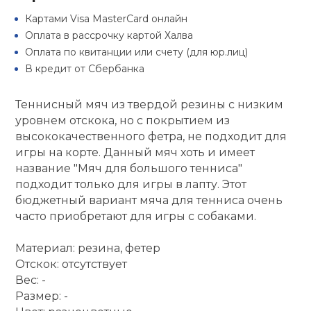
Туристическая
й спорт
Картами Visa MasterCard онлайн
Барбекю
Скамьи
Обувь для ед
Оплата в рассрочку картой Халва
Ремни
Бутылки для 
ивные игры
Оплата по квитанции или счету (для юр.лиц)
Флокированны
В кредит от Сбербанка
Стойки под ш
Тренировочно
подушки
Шорты
Весы
ивные комплексы и
рамы
кие стенки
Теннисный мяч из твердой резины с низким
уровнем отскока, но с покрытием из
Шлемы боксе
Фонари
Штаны, Брюки
Гантели
Машины Смит
высококачественного фетра, не подходит для
ы, сувениры
игры на корте. Данный мяч хоть и имеет
Спарринговые
Холодильник
Гимнастическ
Гири
название "Мяч для большого тенниса"
дование для
Кроссоверы
подходит только для игры в лапту. Этот
сооружений
бюджетный вариант мяча для тенниса очень
Футы
Одежда для 
Грифы и штан
часто приобретают для игры с собаками.
Подставки
кий и тренерский
тарь
Материал: резина, фетер
Блины
Отскок: отсутствует
ты и защита
Вес: -
Лямки, петли,
Размер: -
жное оборудование