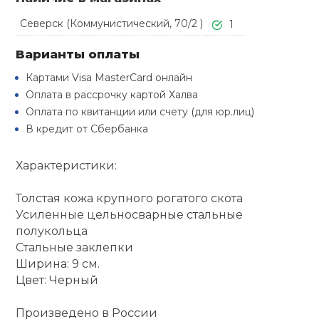
Туристическая
й спорт
Барбекю
Северск (Коммунистический, 70/2 )
1
Скамьи
Обувь для ед
Ремни
Бутылки для 
ивные игры
Варианты оплаты
Флокированны
Картами Visa MasterCard онлайн
Стойки под ш
Тренировочно
подушки
Шорты
Весы
ивные комплексы и
Оплата в рассрочку картой Халва
рамы
кие стенки
Оплата по квитанции или счету (для юр.лиц)
Шлемы боксе
Фонари
Штаны, Брюки
Гантели
В кредит от Сбербанка
Машины Смит
ы, сувениры
Характеристики:
Спарринговые
Холодильник
Гимнастическ
Гири
дование для
Кроссоверы
сооружений
Толстая кожа крупного рогатого скота
Футы
Одежда для 
Грифы и штан
Усиленные цельносварные стальные
Подставки
кий и тренерский
полукольца
тарь
Стальные заклепки
Блины
Ширина: 9 см.
ты и защита
Цвет: Черный
Лямки, петли,
Произведено в России
жное оборудование