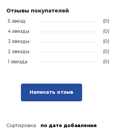
Отзывы покупателей
Ролики для п
5 звёзд
(0)
Упоры для о
4 звезды
(0)
3 звезды
(0)
Утяжелители
2 звезды
(0)
1 звезда
(0)
Эспандеры и 
Аксессуары д
йоги
Написать отзыв
Медболы
Пояса тяжело
Сортировка:
по дате добавления