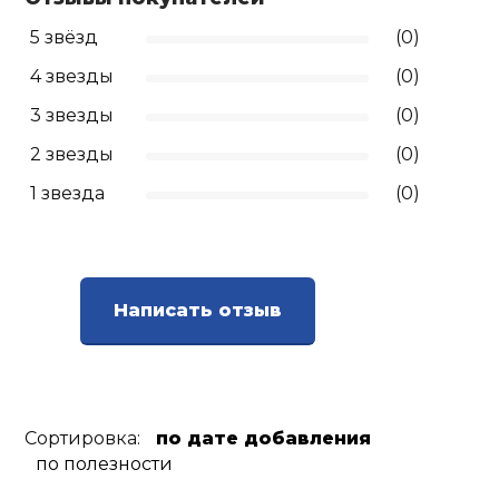
5 звёзд
(0)
Ролики для п
4 звезды
(0)
Упоры для о
3 звезды
(0)
2 звезды
(0)
Утяжелители
1 звезда
(0)
Эспандеры и 
Написать отзыв
Аксессуары д
йоги
Медболы
Сортировка:
по дате добавления
по полезности
Пояса тяжело