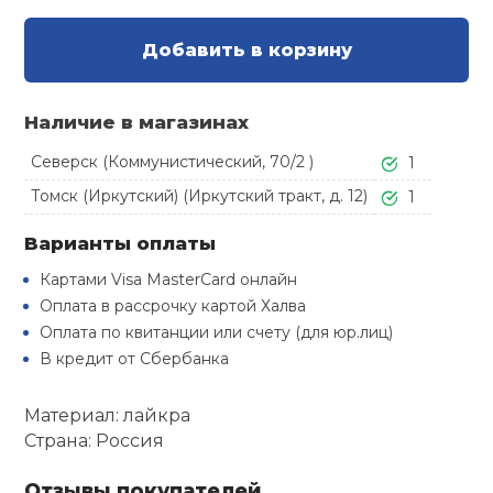
Туристическая
й спорт
Барбекю
Добавить в корзину
Скамьи
Обувь для ед
Ремни
Бутылки для 
ивные игры
Флокированны
Наличие в магазинах
Стойки под ш
Тренировочно
подушки
Шорты
Весы
ивные комплексы и
рамы
кие стенки
Северск (Коммунистический, 70/2 )
1
Шлемы боксе
Фонари
Штаны, Брюки
Гантели
Томск (Иркутский) (Иркутский тракт, д. 12)
1
Машины Смит
ы, сувениры
Варианты оплаты
Спарринговые
Холодильник
Гимнастическ
Гири
дование для
Картами Visa MasterCard онлайн
Кроссоверы
сооружений
Оплата в рассрочку картой Халва
Футы
Одежда для 
Грифы и штан
Оплата по квитанции или счету (для юр.лиц)
Подставки
кий и тренерский
В кредит от Сбербанка
тарь
Блины
Материал: лайкра
ты и защита
Страна: Россия
Лямки, петли,
Отзывы покупателей
жное оборудование