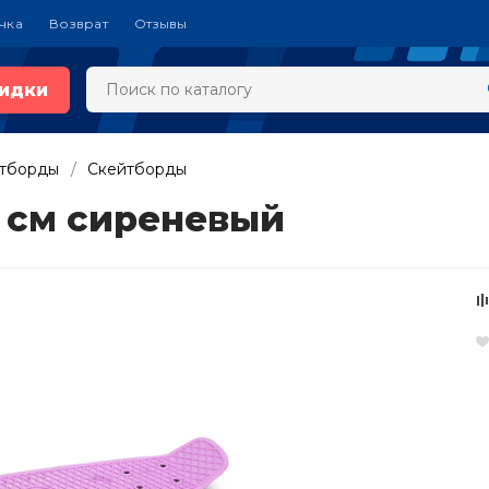
чка
Возврат
Отзывы
идки
йтборды
Скейтборды
5 см сиреневый