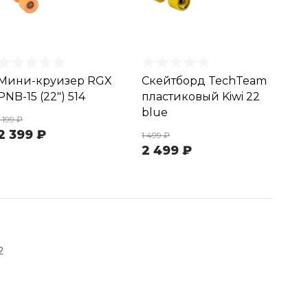
Мини-круизер RGX
Скейтборд TechTeam
PNB-15 (22") 514
пластиковый Kiwi 22
blue
1 199 ₽
2 399 ₽
1 499 ₽
2 499 ₽
2