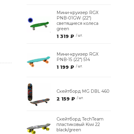
Мини-круизер RGX
PNB-01GW (22")
светящиеся колеса
green
1 319 ₽
/ шт.
Мини-круизер RGX
PNB-15 (22") 514
1 199 ₽
/ шт.
Скейтборд MG DBL 460
2 159 ₽
/ шт.
Скейтборд TechTeam
пластиковый Kiwi 22
black/green