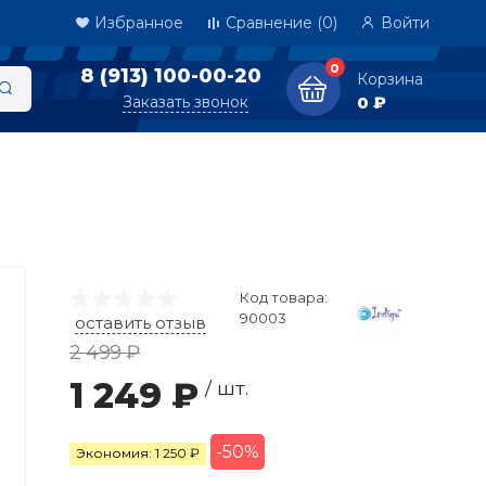
Избранное
Сравнение
(0)
Войти
0
8 (913) 100-00-20
Корзина
Заказать звонок
0 ₽
Код товара:
90003
оставить отзыв
2 499 ₽
1 249 ₽
/ шт.
-50%
Экономия: 1 250 ₽