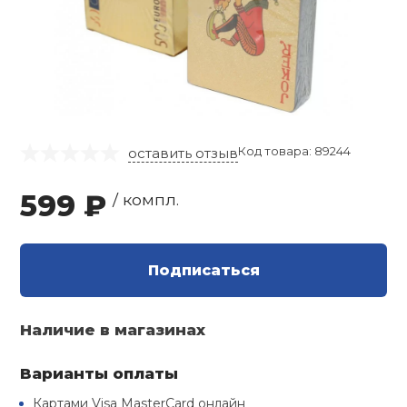
Кроссовки-ро
Основания ра
Газовое и жи
Лапы, Макива
Термобелье
Косметички
Хоккей
Насосы
гимнастики
 единоборства
настольного 
оборудовани
Фитболы и ма
Оферта
Батуты
Велоодежда
Шиповки легк
Шапочки для 
Большой тенн
Локоть
Роликовые ко
Груши,мешки
Комбинезоны
Часы
Свистки
Скакалки для
Накладки на 
Туристически
Йога и пилате
гимнастики
Инверсионны
Велозащита
Сланцы
Плавки
Бильярд
Напульсники
настольного 
а
Защита
Капы (для бок
Перчатки Тяж
Браслеты
Тактические 
Аксессуары д
Велосипедные
Коврики для з
Код товара: 89244
оставить отзыв
Детские трен
Велонасосы
Чешки
Купальники
Игровые стол
Чехлы для рак
фитнесом
 и силовые
Шлемы
Бинты
Солнцезащит
Хранение и п
ровки
Альпинистско
Зимние перча
599 ₽
/ компл.
Мультистанц
Веломаски
Стельки
Бассейны
Настольные и
Аксессуары д
Варежки
Прочие дева
ственная гимнастика
Колеса, Аксес
Куртки и шор
тенниса
Компасы
Грузоблочные
Велообувь
Круги, жилеты
Городки
Футболки, Ма
Бодибары и п
Подписаться
суары
Форма для ед
Поло
гимнастическ
Термосы и фл
Нагружаемые
Автобагажни
Матрасы
Уличные игр
дные виды спорта
Наличие в магазинах
Элементы за
Костюмы
Степ-платфо
Туристическа
Варианты оплаты
ние
Аксессуары д
Аксессуары д
Фингерборд, B
тренажеров
Пояса для ки
Футбэг
Носки
Скакалки
Картами Visa MasterCard онлайн