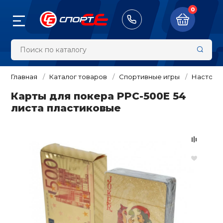
0
Назад
Назад
Назад
Назад
Назад
Назад
Назад
Назад
Назад
Назад
Назад
Назад
Назад
Назад
Назад
Назад
Назад
Назад
Назад
Назад
Назад
8 (913) 100-00-2
Тренажёры
Велосипеды 
Самокаты/Ро
Настольный 
Туризм и ак
Бокс и един
Обувь
Одежда
Фитнес и си
Художестве
Аксессуары
Командные в
Плавание
Зимний спор
Спортивные 
Спортивные 
Награды, су
Оборудован
Судейский и
Суппорты и 
Массажное 
Скейтборды
тренировки
гимнастика
шведские ст
спортсоору
инвентарь
Главная
Каталог товаров
Спортивные игры
Настоль
жёры
Беговые дор
Велосипеды
Теннисные ст
Палатки
Боксерские п
Бутсы
Куртки, Ветро
Головные убо
Футбол
Маски для пл
Беговые лыжи
Нарды / шашк
Кубки и приз
Бедро
Вибромассаж
Карты для покера PPC-500E 54
Самокаты
Батуты
Ленты гимнас
Детские спор
Гимнастика
Инвентарь
виброплатфо
листа пластиковые
комплексы дл
педы и аксессуары
Велотренаже
Беговелы
Ракетки и на
Тенты, шатры,
Кимоно
Кроссовки
Компрессион
Рюкзаки
Баскетбол
Трубки для п
Горные лыжи 
Дартс
Дипломы, Гра
Голеностоп
Электросамок
настольного 
Турники и бру
Гимнастическ
Удостоверени
Канаты
Разметка для
Массажные с
обручи
Детские спор
ты/Ролики/
борды
ы
Эллиптическ
Велоаксессуа
Спальные ме
Перчатки для
Кеды
Пуловеры, Коф
Сумки
Волейбол
Ласты
Санки и снег
Спиннеры
Запястье
комплексы дл
Гироскутеры
Сетки для нас
единоборств
Свитеры
Балансирово
Медали, Знач
Легкая атлети
Секундомеры
Массажеры
полусферы
Булавы гимна
ьный теннис
Гребные трен
Велозапчасти
Палки для ск
Ботинки
Чехлы
Гандбол и ам
Наборы для п
Хоккей и фиг
Бадминтон
Защита тела
аксессуары
Аксессуары д
Скейтборды
Мячи для нас
ходьбы
Снарядные пе
Жилеты и Жа
футбол
Сувениры
Маты и покры
Счётчики и та
комплексов
Пульсометры
 и активный отдых
Степперы и м
Инструменты 
Обувь для тя
Кошельки, Не
Очки для пла
Бейсбол
Колено
Мячи для худ