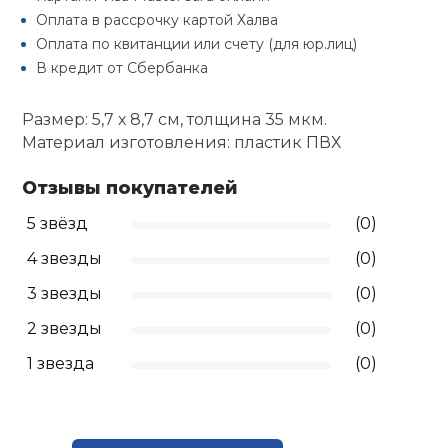
Туристическая
й спорт
Оплата в рассрочку картой Халва
Барбекю
Оплата по квитанции или счету (для юр.лиц)
Скамьи
Обувь для ед
Ремни
Бутылки для 
В кредит от Сбербанка
ивные игры
Флокированны
Стойки под ш
Тренировочно
подушки
Шорты
Весы
Размер: 5,7 х 8,7 см, толщина 35 мкм.
ивные комплексы и
рамы
Материал изготовления: пластик ПВХ
кие стенки
Шлемы боксе
Фонари
Штаны, Брюки
Гантели
Отзывы покупателей
Машины Смит
ы, сувениры
5 звёзд
(0)
Спарринговые
Холодильник
Гимнастическ
Гири
дование для
Кроссоверы
4 звезды
(0)
сооружений
3 звезды
(0)
Футы
Одежда для 
Грифы и штан
Подставки
кий и тренерский
2 звезды
(0)
тарь
Блины
1 звезда
(0)
ты и защита
Лямки, петли,
жное оборудование