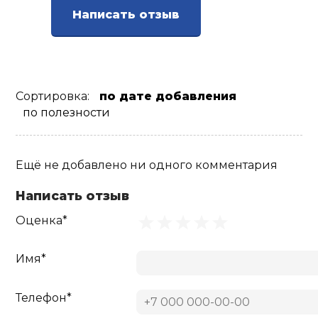
Написать отзыв
Ролики для п
Упоры для о
Сортировка:
по дате добавления
по полезности
Утяжелители
Эспандеры и 
Ещё не добавлено ни одного комментария
Написать отзыв
Аксессуары д
йоги
Оценка*
Имя*
Медболы
Телефон*
Пояса тяжело