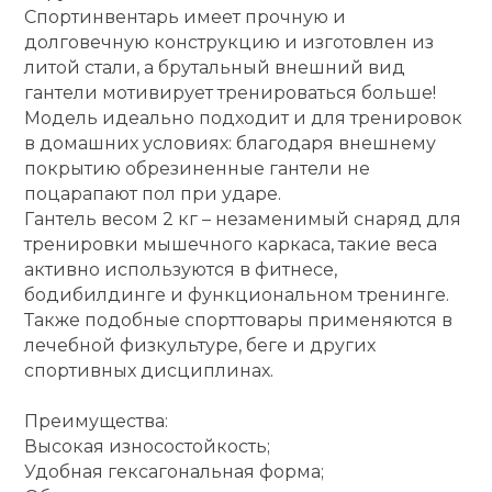
Спортинвентарь имеет прочную и
Ролики для п
долговечную конструкцию и изготовлен из
литой стали, а брутальный внешний вид
гантели мотивирует тренироваться больше!
Упоры для о
Модель идеально подходит и для тренировок
в домашних условиях: благодаря внешнему
покрытию обрезиненные гантели не
Утяжелители
поцарапают пол при ударе.
Гантель весом 2 кг – незаменимый снаряд для
тренировки мышечного каркаса, такие веса
Эспандеры и 
активно используются в фитнесе,
бодибилдинге и функциональном тренинге.
Аксессуары д
Также подобные спорттовары применяются в
йоги
лечебной физкультуре, беге и других
спортивных дисциплинах.
Медболы
Преимущества:
Высокая износостойкость;
Удобная гексагональная форма;
Пояса тяжело