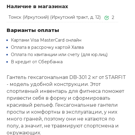
Туристическая
й спорт
Наличие в магазинах
Барбекю
Скамьи
Обувь для ед
Ремни
Бутылки для 
Томск (Иркутский) (Иркутский тракт, д. 12)
2
ивные игры
Флокированны
Варианты оплаты
Стойки под ш
Тренировочно
подушки
Шорты
Весы
ивные комплексы и
Картами Visa MasterCard онлайн
рамы
кие стенки
Оплата в рассрочку картой Халва
Шлемы боксе
Фонари
Штаны, Брюки
Гантели
Оплата по квитанции или счету (для юр.лиц)
Машины Смит
ы, сувениры
В кредит от Сбербанка
Спарринговые
Холодильник
Гимнастическ
Гири
дование для
Гантель гексагональная DB-301 2 кг от STARFIT
Кроссоверы
сооружений
- модель удобной конструкции. Этот
Футы
Одежда для 
Грифы и штан
спортивный инвентарь для фитнеса поможет
Подставки
кий и тренерский
привести себя в форму и сформировать
тарь
красивый рельеф. Гексагональные гантели
Блины
просты и комфортны в эксплуатации, у них
ты и защита
много граней, поэтому они не катаются по
полу, а значит, не травмируют спортсмена и
Лямки, петли,
окружающих.
жное оборудование