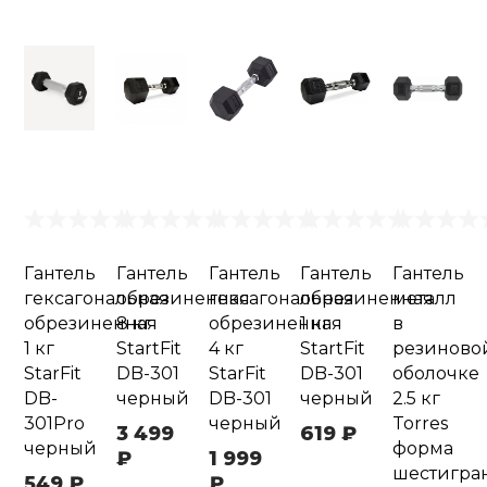
Гантель
Гантель
Гантель
Гантель
Гантель
гексагональная
обрезиненная
гексагональная
обрезиненная
металл
обрезиненная
8 кг
обрезиненная
1 кг
в
1 кг
StartFit
4 кг
StartFit
резиново
StarFit
DB-301
StarFit
DB-301
оболочке
DB-
черный
DB-301
черный
2.5 кг
301Pro
черный
Torres
3 499
619 ₽
черный
форма
₽
1 999
шестигра
549 ₽
₽