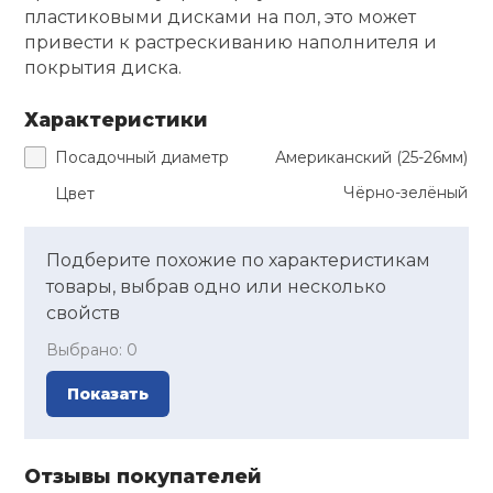
пластиковыми дисками на пол, это может
Ролики для п
привести к растрескиванию наполнителя и
покрытия диска.
Упоры для о
Характеристики
Посадочный диаметр
Американский (25-26мм)
Утяжелители
Чёрно-зелёный
Цвет
Эспандеры и 
Подберите похожие по характеристикам
товары, выбрав одно или несколько
свойств
Аксессуары д
йоги
Выбрано:
0
Показать
Медболы
Пояса тяжело
Отзывы покупателей