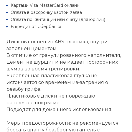
Туристическая
Картами Visa MasterCard онлайн
й спорт
Барбекю
Оплата в рассрочку картой Халва
Скамьи
Обувь для ед
Ремни
Бутылки для 
Оплата по квитанции или счету (для юр.лиц)
ивные игры
В кредит от Сбербанка
Флокированны
Стойки под ш
Тренировочно
подушки
Шорты
Весы
ивные комплексы и
рамы
Диск выполнен из ABS пластика, внутри
кие стенки
заполнен цементом.
Шлемы боксе
Фонари
Штаны, Брюки
Гантели
В отличие от гранулированного наполнителя,
Машины Смит
ы, сувениры
цемент не шуршит и не издает посторонних
шумов во время тренировки.
Спарринговые
Холодильник
Гимнастическ
Гири
дование для
Укрепленная пластиковая втулка не
Кроссоверы
сооружений
истончается со временем из-за трения о
Футы
Одежда для 
Грифы и штан
резьбу грифа.
Подставки
кий и тренерский
Пластиковые диски не повреждают
тарь
напольное покрытие.
Блины
Подходят для домашнего использования.
ты и защита
Меры предосторожности: не рекомендуется
Лямки, петли,
бросать штангу / разборную гантель с
жное оборудование