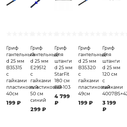
Гриф
Гриф
Гриф
Гриф
Гриф
гантельный
гантельный
для
гантельный
для
d 25 мм
d 25 мм
штанги
d 25 мм
штанги
B35315
E29512
d 25 мм
B35320
d 25 мм
с
с
StarFit
с
120 см
гайками
гайками
180 см
гайками
с
пластиковый
пластиковый
BB-103
пластиковый
гайками
40см
50 см
49см
4007BS+4
4 799
синий
199 ₽
₽
199 ₽
3 199
299 ₽
₽