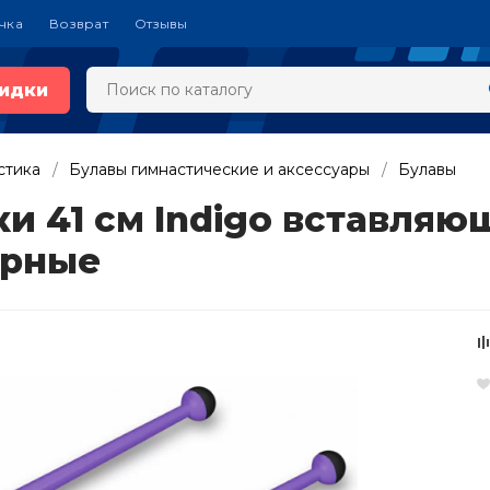
чка
Возврат
Отзывы
идки
стика
Булавы гимнастические и аксессуары
Булавы
и 41 см Indigo вставляю
ерные