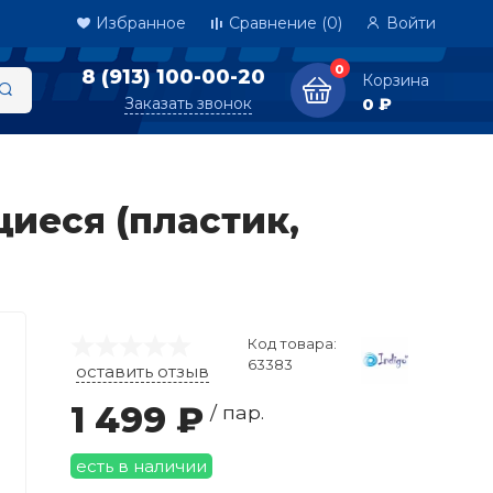
Избранное
Сравнение
(0)
Войти
0
8 (913) 100-00-20
Корзина
Заказать звонок
0 ₽
щиеся (пластик,
Код товара:
63383
оставить отзыв
1 499 ₽
/ пар.
есть в наличии