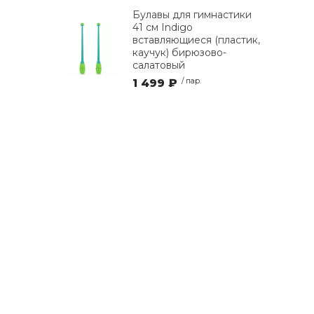
Булавы для гимнастики
41 см Indigo
вставляющиеся (пластик,
каучук) бирюзово-
салатовый
1 499 ₽
/ пар.